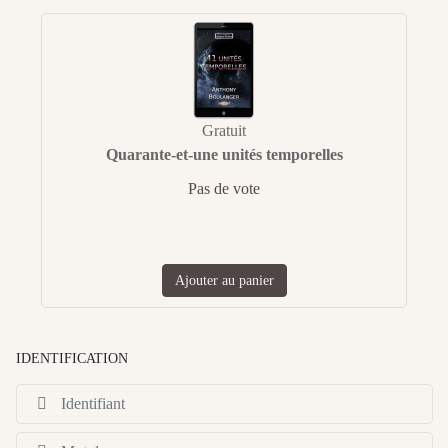
Gratuit
Quarante-et-une unités temporelles
Pas de vote
Ajouter au panier
IDENTIFICATION
Id
Af