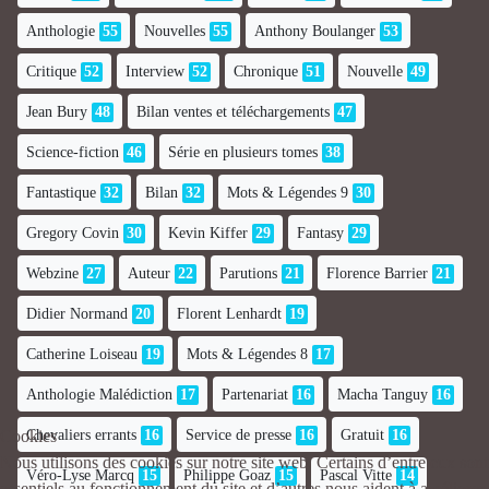
Anthologie
55
Nouvelles
55
Anthony Boulanger
53
Critique
52
Interview
52
Chronique
51
Nouvelle
49
Jean Bury
48
Bilan ventes et téléchargements
47
Science-fiction
46
Série en plusieurs tomes
38
Fantastique
32
Bilan
32
Mots & Légendes 9
30
Gregory Covin
30
Kevin Kiffer
29
Fantasy
29
Webzine
27
Auteur
22
Parutions
21
Florence Barrier
21
Didier Normand
20
Florent Lenhardt
19
Catherine Loiseau
19
Mots & Légendes 8
17
Anthologie Malédiction
17
Partenariat
16
Macha Tanguy
16
Chevaliers errants
16
Service de presse
16
Gratuit
16
Cookies
Nous utilisons des cookies sur notre site web. Certains d’entre eux sont
Véro-Lyse Marcq
15
Philippe Goaz
15
Pascal Vitte
14
essentiels au fonctionnement du site et d’autres nous aident à améliorer