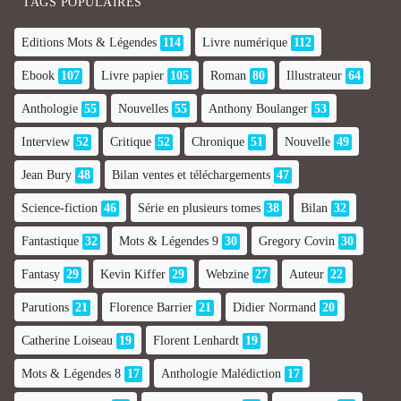
TAGS POPULAIRES
Editions Mots & Légendes
114
Livre numérique
112
Ebook
107
Livre papier
105
Roman
80
Illustrateur
64
Anthologie
55
Nouvelles
55
Anthony Boulanger
53
Interview
52
Critique
52
Chronique
51
Nouvelle
49
Jean Bury
48
Bilan ventes et téléchargements
47
Science-fiction
46
Série en plusieurs tomes
38
Bilan
32
Fantastique
32
Mots & Légendes 9
30
Gregory Covin
30
Fantasy
29
Kevin Kiffer
29
Webzine
27
Auteur
22
Parutions
21
Florence Barrier
21
Didier Normand
20
Catherine Loiseau
19
Florent Lenhardt
19
Mots & Légendes 8
17
Anthologie Malédiction
17