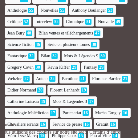
Anthologie
55
Nouvelles
55
Anthony Boulanger
53
Critique
52
Interview
52
Chronique
51
Nouvelle
49
Jean Bury
48
Bilan ventes et téléchargements
47
Science-fiction
46
Série en plusieurs tomes
38
Fantastique
32
Bilan
32
Mots & Légendes 9
30
Gregory Covin
30
Kevin Kiffer
29
Fantasy
29
Webzine
27
Auteur
22
Parutions
21
Florence Barrier
21
Didier Normand
20
Florent Lenhardt
19
Catherine Loiseau
19
Mots & Légendes 8
17
Anthologie Malédiction
17
Partenariat
16
Macha Tanguy
16
Chevaliers errants
16
Service de presse
16
Gratuit
16
Cookies
Nous utilisons des cookies sur notre site web. Certains d’entre eux sont
Véro-Lyse Marcq
15
Philippe Goaz
15
Pascal Vitte
14