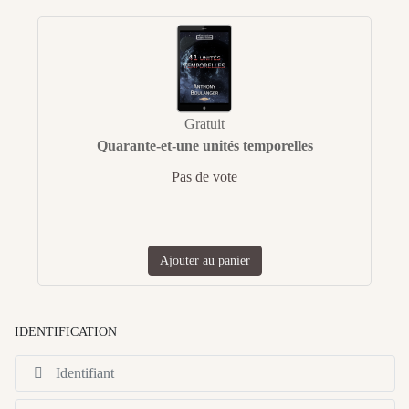
Gratuit
Quarante-et-une unités temporelles
Pas de vote
Ajouter au panier
IDENTIFICATION
Id
Af