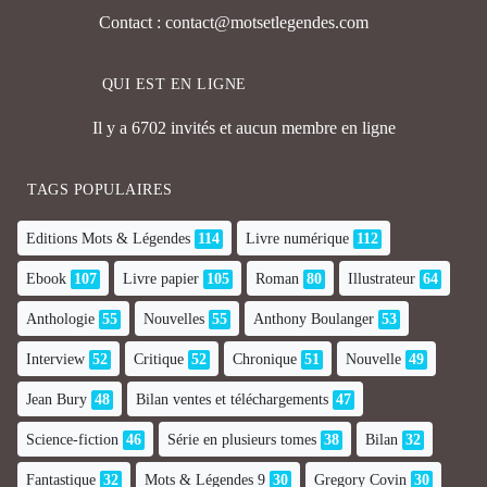
Contact : contact@motsetlegendes.com
QUI EST EN LIGNE
Il y a 6702 invités et aucun membre en ligne
TAGS POPULAIRES
Editions Mots & Légendes
114
Livre numérique
112
Ebook
107
Livre papier
105
Roman
80
Illustrateur
64
Anthologie
55
Nouvelles
55
Anthony Boulanger
53
Interview
52
Critique
52
Chronique
51
Nouvelle
49
Jean Bury
48
Bilan ventes et téléchargements
47
Science-fiction
46
Série en plusieurs tomes
38
Bilan
32
Fantastique
32
Mots & Légendes 9
30
Gregory Covin
30