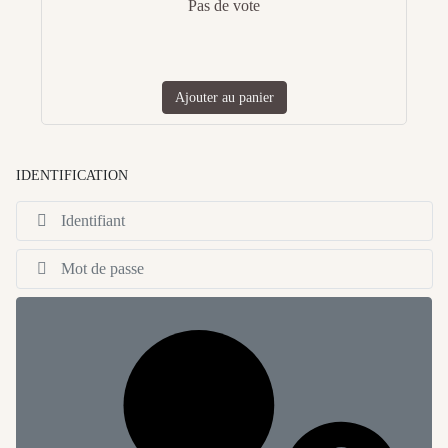
Pas de vote
Ajouter au panier
IDENTIFICATION
Id
Af