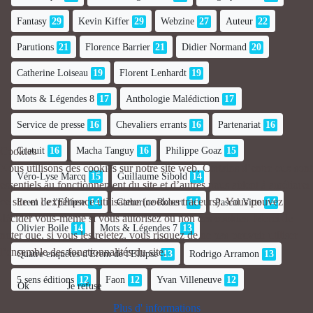
Fantasy
29
Kevin Kiffer
29
Webzine
27
Auteur
22
Parutions
21
Florence Barrier
21
Didier Normand
20
Catherine Loiseau
19
Florent Lenhardt
19
Mots & Légendes 8
17
Anthologie Malédiction
17
Service de presse
16
Chevaliers errants
16
Partenariat
16
Gratuit
16
Macha Tanguy
16
Philippe Goaz
15
Cookies
Nous utilisons des cookies sur notre site web. Certains d’entre eux sont
Véro-Lyse Marcq
15
Guillaume Sibold
14
essentiels au fonctionnement du site et d’autres nous aident à améliorer
ce site et l’expérience utilisateur (cookies traceurs). Vous pouvez
Erem de l'Ellipse
14
Catherine Robert
14
Pascal Vitte
14
décider vous-même si vous autorisez ou non ces cookies. Merci de
Olivier Boile
14
Mots & Légendes 7
13
noter que, si vous les rejetez, vous risquez de ne pas pouvoir utiliser
l’ensemble des fonctionnalités du site.
Quatre enquêtes d'Erem de l'Ellipse
13
Rodrigo Arramon
13
5 sens éditions
12
Faon
12
Yvan Villeneuve
12
Ok
Je refuse
Plus d' informations