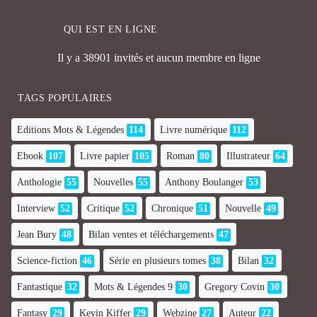
QUI EST EN LIGNE
Il y a 38901 invités et aucun membre en ligne
TAGS POPULAIRES
Editions Mots & Légendes
114
Livre numérique
112
Ebook
107
Livre papier
105
Roman
80
Illustrateur
64
Anthologie
55
Nouvelles
55
Anthony Boulanger
53
Interview
52
Critique
52
Chronique
51
Nouvelle
49
Jean Bury
48
Bilan ventes et téléchargements
47
Science-fiction
46
Série en plusieurs tomes
38
Bilan
32
Fantastique
32
Mots & Légendes 9
30
Gregory Covin
30
Fantasy
29
Kevin Kiffer
29
Webzine
27
Auteur
22