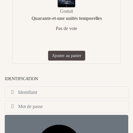
Gratuit
Quarante-et-une unités temporelles
Pas de vote
Ajouter au panier
IDENTIFICATION
Id
Af