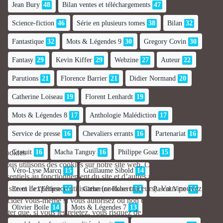
Jean Bury
48
Bilan ventes et téléchargements
47
Science-fiction
46
Série en plusieurs tomes
38
Bilan
32
Fantastique
32
Mots & Légendes 9
30
Gregory Covin
30
Fantasy
29
Kevin Kiffer
29
Webzine
27
Auteur
22
Parutions
21
Florence Barrier
21
Didier Normand
20
Catherine Loiseau
19
Florent Lenhardt
19
Mots & Légendes 8
17
Anthologie Malédiction
17
Service de presse
16
Chevaliers errants
16
Partenariat
16
Gratuit
16
Macha Tanguy
16
Philippe Goaz
15
Cookies
Nous utilisons des cookies sur notre site web. Certains d’entre eux sont
Véro-Lyse Marcq
15
Guillaume Sibold
14
essentiels au fonctionnement du site et d’autres nous aident à améliorer
ce site et l’expérience utilisateur (cookies traceurs). Vous pouvez
Erem de l'Ellipse
14
Catherine Robert
14
Pascal Vitte
14
décider vous-même si vous autorisez ou non ces cookies. Merci de
Olivier Boile
14
Mots & Légendes 7
13
noter que, si vous les rejetez, vous risquez de ne pas pouvoir utiliser