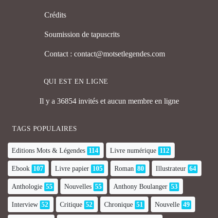
Crédits
Soumission de tapuscrits
Contact : contact@motsetlegendes.com
QUI EST EN LIGNE
Il y a 36854 invités et aucun membre en ligne
TAGS POPULAIRES
Editions Mots & Légendes
114
Livre numérique
112
Ebook
107
Livre papier
105
Roman
80
Illustrateur
64
Anthologie
55
Nouvelles
55
Anthony Boulanger
53
Interview
52
Critique
52
Chronique
51
Nouvelle
49