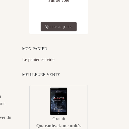
Pas de vote
Ajouter au panier
MON PANIER
Le panier est vide
MEILLEURE VENTE
t
ous
ever du
Gratuit
Quarante-et-une unités