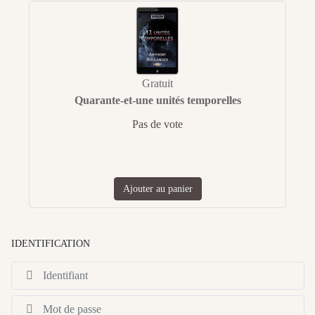
Gratuit
Quarante-et-une unités temporelles
Pas de vote
Ajouter au panier
IDENTIFICATION
Id
Af