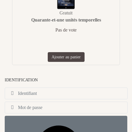
Gratuit
Quarante-et-une unités temporelles
Pas de vote
Ajouter au panier
IDENTIFICATION
Id
Af