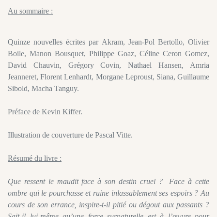
Au sommaire :
Quinze nouvelles écrites par Akram, Jean-Pol Bertollo, Olivier
Boile, Manon Bousquet, Philippe Goaz, Céline Ceron Gomez,
David Chauvin, Grégory Covin, Nathael Hansen, Amria
Jeanneret, Florent Lenhardt, Morgane Leproust, Siana, Guillaume
Sibold, Macha Tanguy.
Préface de Kevin Kiffer.
Illustration de couverture de Pascal Vitte.
Résumé du livre :
Que ressent le maudit face à son destin cruel ? Face à cette
ombre qui le pourchasse et ruine inlassablement ses espoirs ? Au
cours de son errance, inspire-t-il pitié ou dégout aux passants ?
Sait-il lui-même qu’une force surnaturelle est à l’œuvre pour