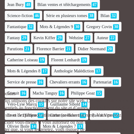
Jean Bury
48
Bilan ventes et téléchargements
47
Science-fiction
46
Série en plusieurs tomes
38
Bilan
32
Fantastique
32
Mots & Légendes 9
30
Gregory Covin
30
Fantasy
29
Kevin Kiffer
29
Webzine
27
Auteur
22
Parutions
21
Florence Barrier
21
Didier Normand
20
Catherine Loiseau
19
Florent Lenhardt
19
Mots & Légendes 8
17
Anthologie Malédiction
17
Service de presse
16
Chevaliers errants
16
Partenariat
16
Gratuit
16
Macha Tanguy
16
Philippe Goaz
15
Cookies
Nous utilisons des cookies sur notre site web. Certains d’entre eux sont
Véro-Lyse Marcq
15
Guillaume Sibold
14
essentiels au fonctionnement du site et d’autres nous aident à améliorer
ce site et l’expérience utilisateur (cookies traceurs). Vous pouvez
Erem de l'Ellipse
14
Catherine Robert
14
Pascal Vitte
14
décider vous-même si vous autorisez ou non ces cookies. Merci de
Olivier Boile
14
Mots & Légendes 7
13
noter que, si vous les rejetez, vous risquez de ne pas pouvoir utiliser