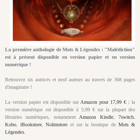
La première anthologie de Mots & Légendes : "Malédiction"
est à présent disponible en version papier et en version
numérique !
Retrouvez six autrices et neuf auteurs au travers de 368 pages
d'imaginaire !
La version papier est disponible sur
Amazon pour 17,99 €
; la
version numérique est disponible à 5,99 € sur la plupart des
librairies numériques, notamment
Amazon Kindle
,
7switch
,
Kobo
,
iBookstore
,
Nolimstore
et sur la boutique de
Mots &
Légendes
.