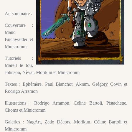
Au sommaire :
Couverture :
Maud
Buchwalder et
Minicromm
Tutoriels :
Marell le fou,
Johnson, Nèvar, Morikun et Minicromm
Textes : Ephèmère, Paul Blanchot, Akram, Grégory Covin et
Rodrigo Arramon
Illustrations : Rodrigo Arramon, Céline Bartoli, Pistachette,
Ckoms et Minicromm
Galeries : NagArt, Zedo Décors, Morikun, Céline Bartoli et
Minicromm