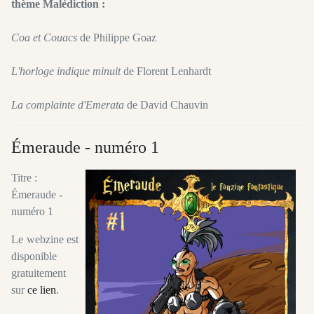
thème Malédiction :
Coa et Couacs
de Philippe Goaz
L'horloge indique minuit
de Florent Lenhardt
La complainte d'Emerata
de David Chauvin
Émeraude - numéro 1
Titre :
Émeraude -
numéro 1
Le webzine est
disponible
gratuitement
sur
ce lien
.