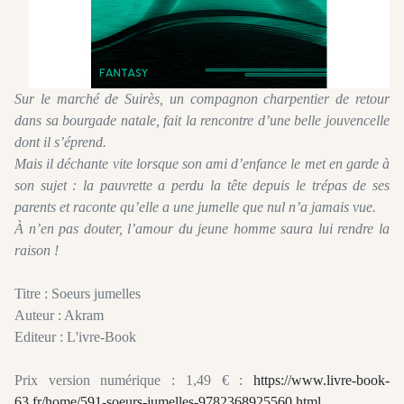
Sur le marché de Suirès, un compagnon charpentier de retour
dans sa bourgade natale, fait la rencontre d’une belle jouvencelle
dont il s’éprend.
Mais il déchante vite lorsque son ami d’enfance le met en garde à
son sujet : la pauvrette a perdu la tête depuis le trépas de ses
parents et raconte qu’elle a une jumelle que nul n’a jamais vue.
À n’en pas douter, l’amour du jeune homme saura lui rendre la
raison !
Titre : Soeurs jumelles
Auteur : Akram
Editeur : L'ivre-Book
Prix version numérique : 1,49 € :
https://www.livre-book-
63.fr/home/591-soeurs-jumelles-9782368925560.html