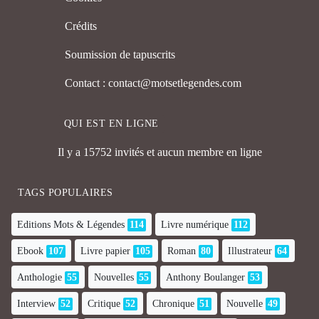
Crédits
Soumission de tapuscrits
Contact : contact@motsetlegendes.com
QUI EST EN LIGNE
Il y a 15752 invités et aucun membre en ligne
TAGS POPULAIRES
Editions Mots & Légendes
114
Livre numérique
112
Ebook
107
Livre papier
105
Roman
80
Illustrateur
64
Anthologie
55
Nouvelles
55
Anthony Boulanger
53
Interview
52
Critique
52
Chronique
51
Nouvelle
49