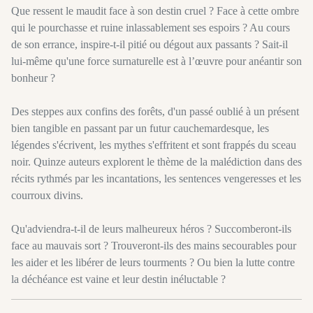
Que ressent le maudit face à son destin cruel ? Face à cette ombre
qui le pourchasse et ruine inlassablement ses espoirs ? Au cours
de son errance, inspire-t-il pitié ou dégout aux passants ? Sait-il
lui-même qu'une force surnaturelle est à l’œuvre pour anéantir son
bonheur ?
Des steppes aux confins des forêts, d'un passé oublié à un présent
bien tangible en passant par un futur cauchemardesque, les
légendes s'écrivent, les mythes s'effritent et sont frappés du sceau
noir. Quinze auteurs explorent le thème de la malédiction dans des
récits rythmés par les incantations, les sentences vengeresses et les
courroux divins.
Qu'adviendra-t-il de leurs malheureux héros ? Succomberont-ils
face au mauvais sort ? Trouveront-ils des mains secourables pour
les aider et les libérer de leurs tourments ? Ou bien la lutte contre
la déchéance est vaine et leur destin inéluctable ?