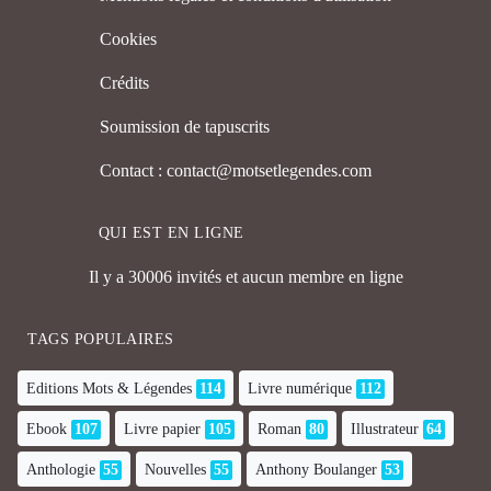
Cookies
Crédits
Soumission de tapuscrits
Contact : contact@motsetlegendes.com
QUI EST EN LIGNE
Il y a 30006 invités et aucun membre en ligne
TAGS POPULAIRES
Editions Mots & Légendes
114
Livre numérique
112
Ebook
107
Livre papier
105
Roman
80
Illustrateur
64
Anthologie
55
Nouvelles
55
Anthony Boulanger
53