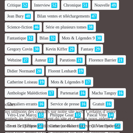
Critique
52
Interview
52
Chronique
51
Nouvelle
49
Jean Bury
48
Bilan ventes et téléchargements
47
Science-fiction
46
Série en plusieurs tomes
38
Fantastique
32
Bilan
32
Mots & Légendes 9
30
Gregory Covin
30
Kevin Kiffer
29
Fantasy
29
Webzine
27
Auteur
22
Parutions
21
Florence Barrier
21
Didier Normand
20
Florent Lenhardt
19
Catherine Loiseau
19
Mots & Légendes 8
17
Anthologie Malédiction
17
Partenariat
16
Macha Tanguy
16
Chevaliers errants
16
Service de presse
16
Gratuit
16
Cookies
Nous utilisons des cookies sur notre site web. Certains d’entre eux sont
Véro-Lyse Marcq
15
Philippe Goaz
15
Pascal Vitte
14
essentiels au fonctionnement du site et d’autres nous aident à améliorer
ce site et l’expérience utilisateur (cookies traceurs). Vous pouvez
Erem de l'Ellipse
14
Catherine Robert
14
Olivier Boile
14
décider vous-même si vous autorisez ou non ces cookies. Merci de