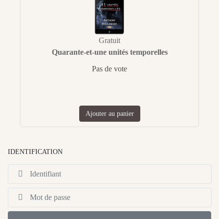
Gratuit
Quarante-et-une unités temporelles
Pas de vote
Ajouter au panier
IDENTIFICATION
Id
Af