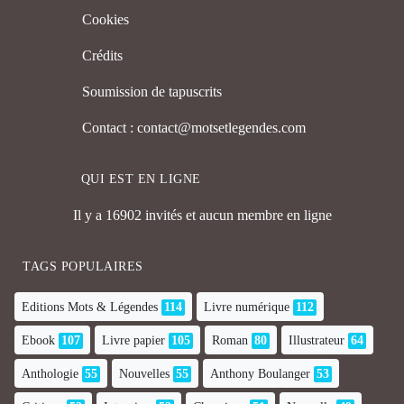
Cookies
Crédits
Soumission de tapuscrits
Contact : contact@motsetlegendes.com
QUI EST EN LIGNE
Il y a 16902 invités et aucun membre en ligne
TAGS POPULAIRES
Editions Mots & Légendes
114
Livre numérique
112
Ebook
107
Livre papier
105
Roman
80
Illustrateur
64
Anthologie
55
Nouvelles
55
Anthony Boulanger
53