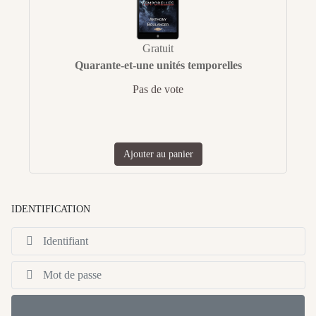
Gratuit
Quarante-et-une unités temporelles
Pas de vote
Ajouter au panier
IDENTIFICATION
Id
Af