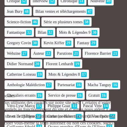
Critique
52
Interview
52
Chronique
51
Nouvelle
49
Jean Bury
48
Bilan ventes et téléchargements
47
Science-fiction
46
Série en plusieurs tomes
38
Fantastique
32
Bilan
32
Mots & Légendes 9
30
Gregory Covin
30
Kevin Kiffer
29
Fantasy
29
Webzine
27
Auteur
22
Parutions
21
Florence Barrier
21
Didier Normand
20
Florent Lenhardt
19
Catherine Loiseau
19
Mots & Légendes 8
17
Anthologie Malédiction
17
Partenariat
16
Macha Tanguy
16
Chevaliers errants
16
Service de presse
16
Gratuit
16
Cookies
Nous utilisons des cookies sur notre site web. Certains d’entre eux sont
Véro-Lyse Marcq
15
Philippe Goaz
15
Pascal Vitte
14
essentiels au fonctionnement du site et d’autres nous aident à améliorer
ce site et l’expérience utilisateur (cookies traceurs). Vous pouvez
Erem de l'Ellipse
14
Catherine Robert
14
Olivier Boile
14
décider vous-même si vous autorisez ou non ces cookies. Merci de
Guillaume Sibold
14
Quatre enquêtes d'Erem de l'Ellipse
13