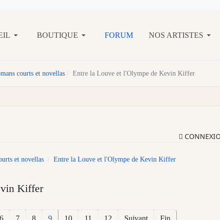
EIL
BOUTIQUE
FORUM
NOS ARTISTES
mans courts et novellas
Entre la Louve et l'Olympe de Kevin Kiffer
CONNEXI
rts et novellas
Entre la Louve et l'Olympe de Kevin Kiffer
vin Kiffer
6
7
8
9
10
11
12
Suivant
Fin