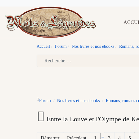
ACCU
Accueil
Forum
Nos livres et nos ebooks
Romans, ro
Type 2 or more characters for results.
Forum
Nos livres et nos ebooks
Romans, romans cou
Entre la Louve et l'Olympe de Ke
...
Démarrer
Précédent
1
3
4
5