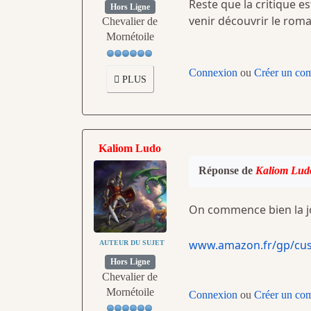
Reste que la critique es
Hors Ligne
venir découvrir le rom
Chevalier de
Mornétoile
Connexion
ou
Créer un co
PLUS
Kaliom Ludo
Réponse de
Kaliom Lud
On commence bien la j
www.amazon.fr/gp/cu
AUTEUR DU SUJET
Hors Ligne
Chevalier de
Mornétoile
Connexion
ou
Créer un co