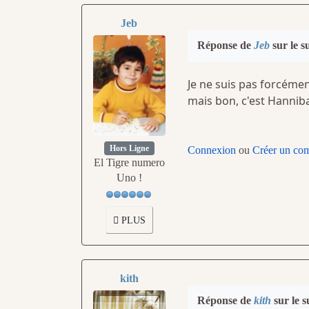
Jeb
Réponse de
Jeb
sur le s
Je ne suis pas forcémen
mais bon, c'est Hannibal
Hors Ligne
Connexion
ou
Créer un co
El Tigre numero
Uno !
PLUS
kith
Réponse de
kith
sur le s