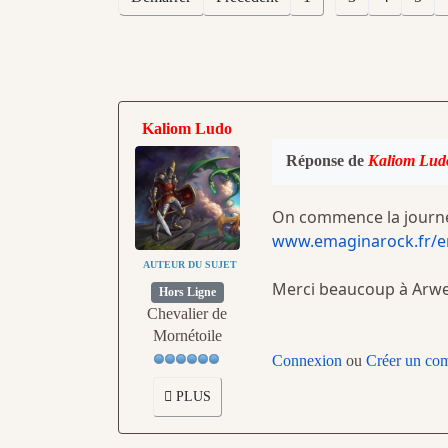
Kaliom Ludo
Réponse de
Kaliom Lud
On commence la journé
www.emaginarock.fr/ent
AUTEUR DU SUJET
Merci beaucoup à Arwe
Hors Ligne
Chevalier de
Mornétoile
Connexion
ou
Créer un co
PLUS