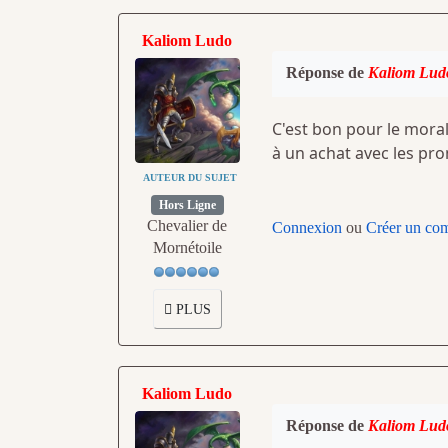
Kaliom Ludo
Réponse de
Kaliom Lud
C'est bon pour le moral
à un achat avec les p
AUTEUR DU SUJET
Hors Ligne
Chevalier de
Connexion
ou
Créer un co
Mornétoile
PLUS
Kaliom Ludo
Réponse de
Kaliom Lud