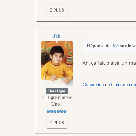
PLUS
Jeb
Réponse de
Jeb
sur le s
Ah, ça fait plaisir un m
Connexion
ou
Créer un co
Hors Ligne
El Tigre numero
Uno !
PLUS