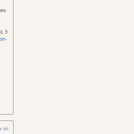
ues
), 3
on-
ar
Jeb