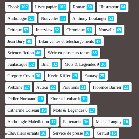
Ebook
107
Livre papier
105
Roman
80
Illustrateur
64
Anthologie
55
Nouvelles
55
Anthony Boulanger
53
Critique
52
Interview
52
Chronique
51
Nouvelle
49
Jean Bury
48
Bilan ventes et téléchargements
47
Science-fiction
46
Série en plusieurs tomes
38
Fantastique
32
Bilan
32
Mots & Légendes 9
30
Gregory Covin
30
Kevin Kiffer
29
Fantasy
29
Webzine
27
Auteur
22
Parutions
21
Florence Barrier
21
Didier Normand
20
Florent Lenhardt
19
Catherine Loiseau
19
Mots & Légendes 8
17
Anthologie Malédiction
17
Partenariat
16
Macha Tanguy
16
Cookies
Chevaliers errants
16
Service de presse
16
Gratuit
16