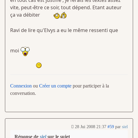
en tout cas est justifié ; je ferais les textes assez
vite, peut-être ce soir, tout dépend. Etant auteur
ça va débiter
Ravi de lire qu'Elvys a eu le même ressenti que
moi
Connexion
ou
Créer un compte
pour participer à la
conversation.
28 Jui 2008 21:37
#59
par
siel
Réponse de
siel
sur le sujet