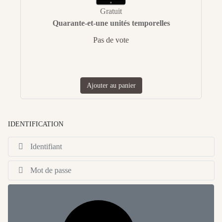
Gratuit
Quarante-et-une unités temporelles
Pas de vote
Ajouter au panier
IDENTIFICATION
Id
Af