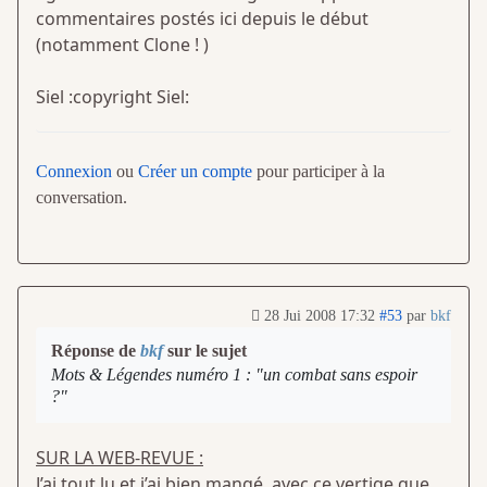
commentaires postés ici depuis le début
(notamment Clone ! )
Siel :copyright Siel:
Connexion
ou
Créer un compte
pour participer à la
conversation.
28 Jui 2008 17:32
#53
par
bkf
Réponse de
bkf
sur le sujet
Mots & Légendes numéro 1 : "un combat sans espoir
?"
SUR LA WEB-REVUE :
J’ai tout lu et j’ai bien mangé, avec ce vertige que