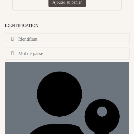
Ajouter au panier
IDENTIFICATION
Id
Af