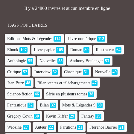
Il y a 24860 invités et aucun membre en ligne
TAGS POPULAIRES
Editions Mots & Légendes
114
Livre numérique
112
Ebook
107
Livre papier
105
Roman
80
Illustrateur
64
Anthologie
55
Nouvelles
55
Anthony Boulanger
53
Critique
52
Interview
52
Chronique
51
Nouvelle
49
Jean Bury
48
Bilan ventes et téléchargements
47
Science-fiction
46
Série en plusieurs tomes
38
Fantastique
32
Bilan
32
Mots & Légendes 9
30
Gregory Covin
30
Kevin Kiffer
29
Fantasy
29
Webzine
27
Auteur
22
Parutions
21
Florence Barrier
21