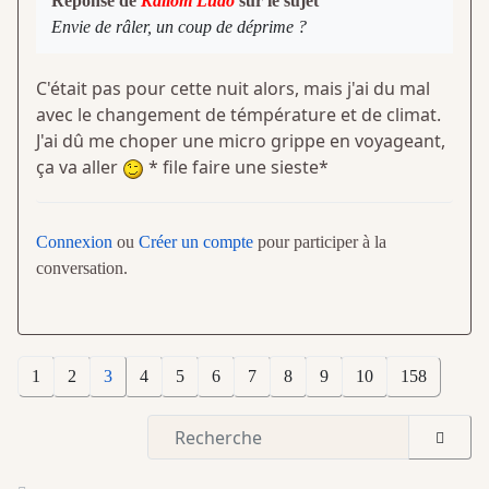
Réponse de
Kaliom Ludo
sur le sujet
Envie de râler, un coup de déprime ?
C'était pas pour cette nuit alors, mais j'ai du mal
avec le changement de témpérature et de climat.
J'ai dû me choper une micro grippe en voyageant,
ça va aller
* file faire une sieste*
Connexion
ou
Créer un compte
pour participer à la
conversation.
1
2
3
4
5
6
7
8
9
10
158