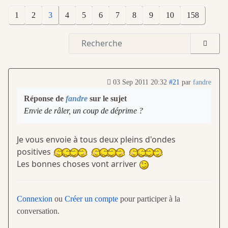
1
2
3
4
5
6
7
8
9
10
158
03 Sep 2011 20:32
#21
par
fandre
Réponse de
fandre
sur le sujet
Envie de râler, un coup de déprime ?
Je vous envoie à tous deux pleins d'ondes
positives
Les bonnes choses vont arriver
Connexion
ou
Créer un compte
pour participer à la
conversation.