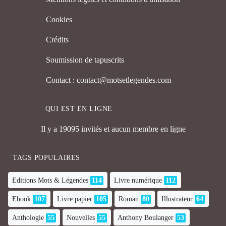
Cookies
Crédits
Soumission de tapuscrits
Contact : contact@motsetlegendes.com
QUI EST EN LIGNE
Il y a 19095 invités et aucun membre en ligne
TAGS POPULAIRES
Editions Mots & Légendes
114
Livre numérique
112
Ebook
107
Livre papier
105
Roman
80
Illustrateur
64
Anthologie
55
Nouvelles
55
Anthony Boulanger
53