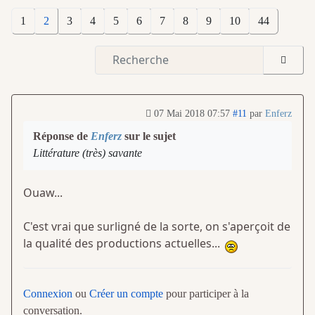
1
2
3
4
5
6
7
8
9
10
44
07 Mai 2018 07:57
#11
par
Enferz
Réponse de
Enferz
sur le sujet
Littérature (très) savante
Ouaw...
C'est vrai que surligné de la sorte, on s'aperçoit de
la qualité des productions actuelles...
Connexion
ou
Créer un compte
pour participer à la
conversation.