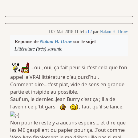
07 Mai 2018 11:54
#12
par
Nalam H. Drow
Réponse de
Nalam H. Drow
sur le sujet
Littérature (très) savante
...oui, oui, ça fait peur si c'est cela que l'on
appel la VRAI littérature d'aujourd'hui.
Comment dire...c'est plat, vide de sens en grande
partie et insipide au possible.
Sauf un, le dernier...Jean Burry c'est ça ; il a de
l'avenir ce p'tit gars
, faut qu'il se lance.
Non pour le reste y a aucuns espoirs... et dire que
les ME gaspillent du papier pour ça...Tout comme
Véro-lyse finalement je me débrouille pas si mal