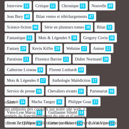
Interview
52
Critique
52
Chronique
51
Nouvelle
49
Jean Bury
48
Bilan ventes et téléchargements
47
Science-fiction
46
Série en plusieurs tomes
38
Bilan
32
Fantastique
32
Mots & Légendes 9
30
Gregory Covin
30
Fantasy
29
Kevin Kiffer
29
Webzine
27
Auteur
22
Parutions
21
Florence Barrier
21
Didier Normand
20
Catherine Loiseau
19
Florent Lenhardt
19
Mots & Légendes 8
17
Anthologie Malédiction
17
Service de presse
16
Chevaliers errants
16
Partenariat
16
Cookies
Gratuit
16
Macha Tanguy
16
Philippe Goaz
15
Nous utilisons des cookies sur notre site web. Certains d’entre eux sont
Véro-Lyse Marcq
15
Guillaume Sibold
14
essentiels au fonctionnement du site et d’autres nous aident à améliorer
ce site et l’expérience utilisateur (cookies traceurs). Vous pouvez
Erem de l'Ellipse
14
Catherine Robert
14
Pascal Vitte
14