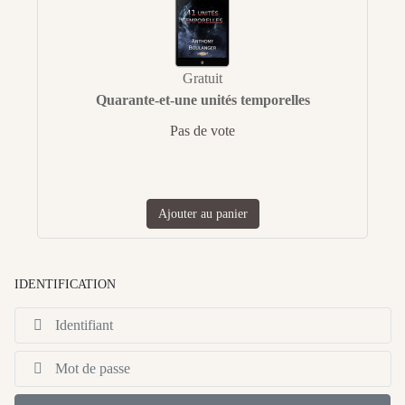
Gratuit
Quarante-et-une unités temporelles
Pas de vote
Ajouter au panier
IDENTIFICATION
Id
Af