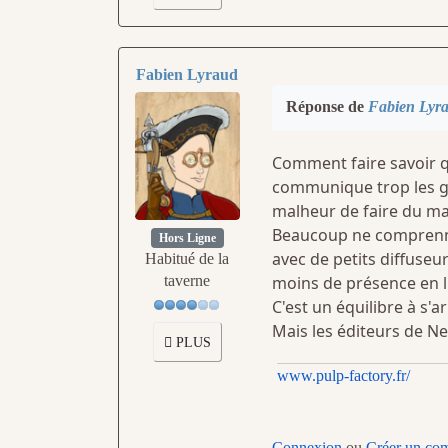
Fabien Lyraud
Réponse de
Fabien Lyr
Comment faire savoir q
communique trop les ge
malheur de faire du ma
Beaucoup ne comprennent
Hors Ligne
avec de petits diffuse
Habitué de la
moins de présence en li
taverne
C'est un équilibre à s'a
Mais les éditeurs de N
PLUS
www.pulp-factory.fr/
Connexion
ou
Créer un co