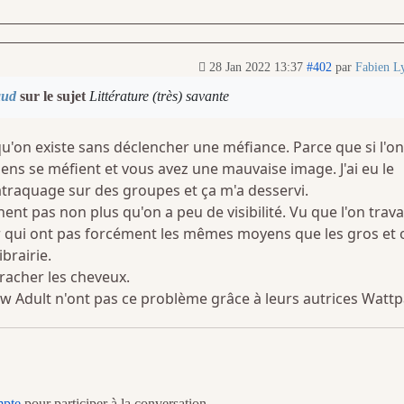
28 Jan 2022 13:37
#402
par
Fabien L
aud
sur le sujet
Littérature (très) savante
u'on existe sans déclencher une méfiance. Parce que si l'on
ns se méfient et vous avez une mauvaise image. J'ai eu le
traquage sur des groupes et ça m'a desservi.
 pas non plus qu'on a peu de visibilité. Vu que l'on travai
ur qui ont pas forcément les mêmes moyens que les gros et 
brairie.
rracher les cheveux.
ew Adult n'ont pas ce problème grâce à leurs autrices Wattp
mpte
pour participer à la conversation.