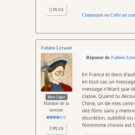
PLUS
Connexion
ou
Créer un co
Fabien Lyraud
Réponse de
Fabien Lyr
En France et dans d'au
en tout cas un message
message n'étant que de
classe. Quand tu découv
Hors Ligne
Chine, un de mes centre
Habitué de la
des films sans y mettre
taverne
discrétion, subtilité ou
féminisme chinois est 
PLUS