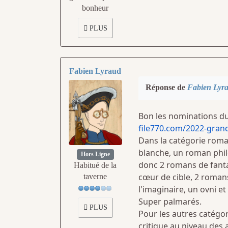
bonheur
PLUS
Fabien Lyraud
Réponse de
Fabien Lyr
Bon les nominations du
file770.com/2022-grand
Dans la catégorie roma
blanche, un roman phil
Hors Ligne
donc 2 romans de fant
Habitué de la
cœur de cible, 2 roman
taverne
l'imaginaire, un ovni e
Super palmarés.
PLUS
Pour les autres catég
critique au niveau des