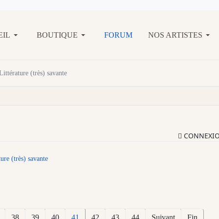
EIL
BOUTIQUE
FORUM
NOS ARTISTES
Littérature (très) savante
CONNEXI
ture (très) savante
38
39
40
41
42
43
44
Suivant
Fin