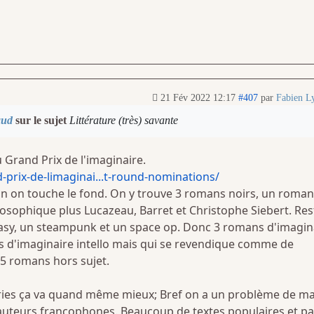
21 Fév 2022 12:17
#407
par
Fabien L
aud
sur le sujet
Littérature (très) savante
 Grand Prix de l'imaginaire.
-prix-de-limaginai...t-round-nominations/
n on touche le fond. On y trouve 3 romans noirs, un roman
osophique plus Lucazeau, Barret et Christophe Siebert. Res
asy, un steampunk et un space op. Donc 3 romans d'imagin
s d'imaginaire intello mais qui se revendique comme de
t 5 romans hors sujet.
ories ça va quand même mieux; Bref on a un problème de m
 auteurs francophones. Beaucoup de textes populaires et p