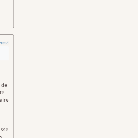
yraud
 de
te
aire
asse
as