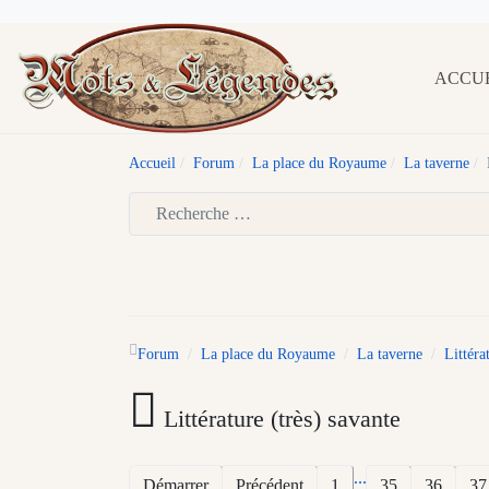
ACCU
Accueil
Forum
La place du Royaume
La taverne
Type 2 or more characters for results.
Forum
La place du Royaume
La taverne
Littéra
Littérature (très) savante
...
Démarrer
Précédent
1
35
36
37