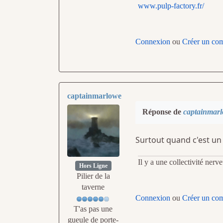
www.pulp-factory.fr/
Connexion
ou
Créer un co
captainmarlowe
Réponse de
captainmar
Surtout quand c'est un 
Il y a une collectivité ner
Hors Ligne
Pilier de la
taverne
Connexion
ou
Créer un co
T'as pas une
gueule de porte-