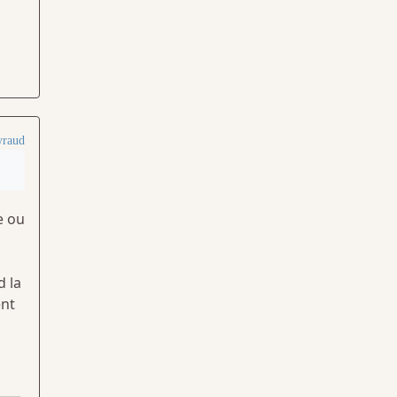
yraud
e ou
d la
ent