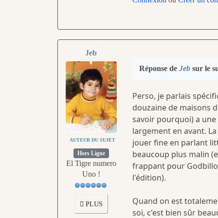
Jeb
Réponse de
Jeb
sur le s
Perso, je parlais spécif
douzaine de maisons d'é
savoir pourquoi) a une 
largement en avant. La p
AUTEUR DU SUJET
jouer fine en parlant l
beaucoup plus malin (et
Hors Ligne
El Tigre numero
frappant pour Godbillon
Uno !
l'édition).
Quand on est totalement
PLUS
soi, c'est bien sûr bea