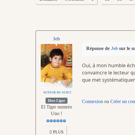
Jeb
Réponse de
Jeb
sur le s
Oui, à mon humble éche
convaincre le lecteur q
que met systématiqueme
AUTEUR DU SUJET
Hors Ligne
Connexion
ou
Créer un co
El Tigre numero
Uno !
PLUS