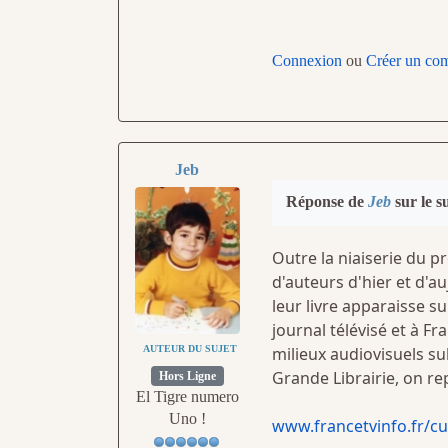
Connexion
ou
Créer un co
Jeb
Réponse de
Jeb
sur le s
Outre la niaiserie du p
d'auteurs d'hier et d'a
leur livre apparaisse su
journal télévisé et à Fr
AUTEUR DU SUJET
milieux audiovisuels s
Grande Librairie, on rep
Hors Ligne
El Tigre numero
Uno !
www.francetvinfo.fr/cu