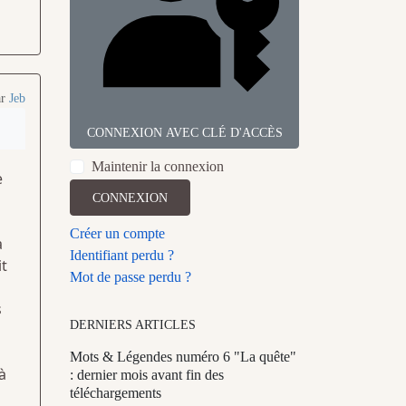
ar
Jeb
CONNEXION AVEC CLÉ D'ACCÈS
Maintenir la connexion
e
CONNEXION
Créer un compte
a
Identifiant perdu ?
it
Mot de passe perdu ?
s
DERNIERS ARTICLES
Mots & Légendes numéro 6 "La quête"
à
: dernier mois avant fin des
téléchargements