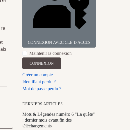
u'en
ire
et
CONNEXION AVEC CLÉ D'ACCÈS
ais
Maintenir la connexion
CONNEXION
Créer un compte
Identifiant perdu ?
Mot de passe perdu ?
DERNIERS ARTICLES
Mots & Légendes numéro 6 "La quête"
: dernier mois avant fin des
téléchargements