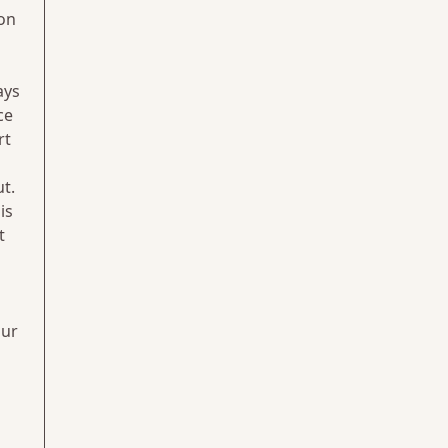
Non
ays
ce
rt
t.
is
t
s
our