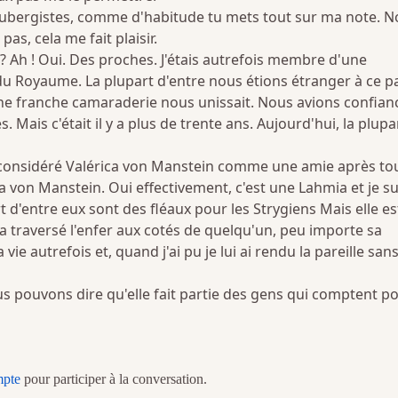
aubergistes, comme d'habitude tu mets tout sur ma note. 
as, cela me fait plaisir.
? Ah ! Oui. Des proches. J'étais autrefois membre d'une
u Royaume. La plupart d'entre nous étions étranger à ce p
ne franche camaraderie nous unissait. Nous avions confian
s. Mais c'était il y a plus de trente ans. Aujourd'hui, la plupa
i considéré Valérica von Manstein comme une amie après tou
a von Manstein. Oui effectivement, c'est une Lahmia et je su
t d'entre eux sont des fléaux pour les Strygiens Mais elle es
a traversé l'enfer aux cotés de quelqu'un, peu importe sa
 vie autrefois et, quand j'ai pu je lui ai rendu la pareille san
s pouvons dire qu'elle fait partie des gens qui comptent p
mpte
pour participer à la conversation.