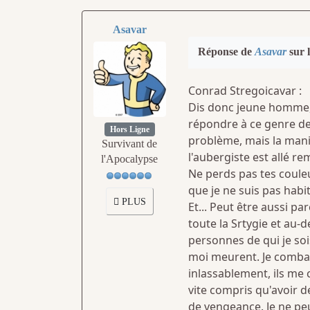
Asavar
Réponse de
Asavar
sur l
Conrad Stregoicavar :
Dis donc jeune homme, 
répondre à ce genre de 
Hors Ligne
problème, mais la mani
Survivant de
l'aubergiste est allé r
l'Apocalypse
Ne perds pas tes couleur
que je ne suis pas habit
PLUS
Et... Peut être aussi pa
toute la Srtygie et au
personnes de qui je soi
moi meurent. Je combat
inlassablement, ils me 
vite compris qu'avoir 
de vengeance. Je ne pe