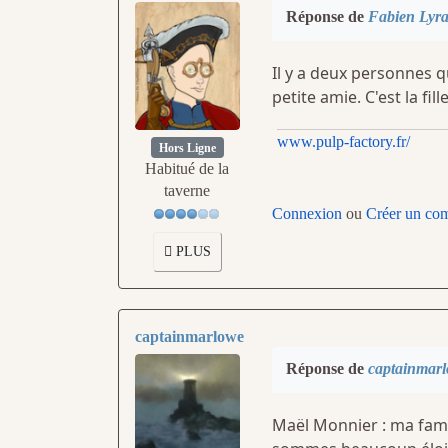
Réponse de
Fabien Lyr
Il y a deux personnes 
petite amie. C'est la f
www.pulp-factory.fr/
Hors Ligne
Habitué de la
taverne
Connexion
ou
Créer un co
PLUS
captainmarlowe
Réponse de
captainmar
Maël Monnier : ma famil