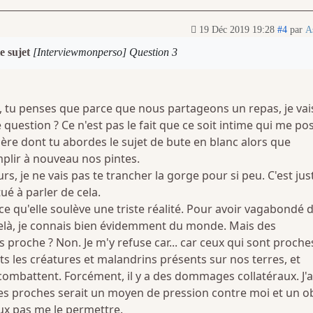
19 Déc 2019 19:28
#4
par
A
e sujet
[Interviewmonperso] Question 3
tu penses que parce que nous partageons un repas, je vai
question ? Ce n'est pas le fait que ce soit intime qui me po
ère dont tu abordes le sujet de bute en blanc alors que
emplir à nouveau nos pintes.
s, je ne vais pas te trancher la gorge pour si peu. C'est jus
ué à parler de cela.
rce qu'elle soulève une triste réalité. Pour avoir vagabondé 
-delà, je connais bien évidemment du monde. Mais des
s proche ? Non. Je m'y refuse car... car ceux qui sont proche
s les créatures et malandrins présents sur nos terres, et
combattent. Forcément, il y a des dommages collatéraux. J'a
des proches serait un moyen de pression contre moi et un o
ux pas me le permettre.