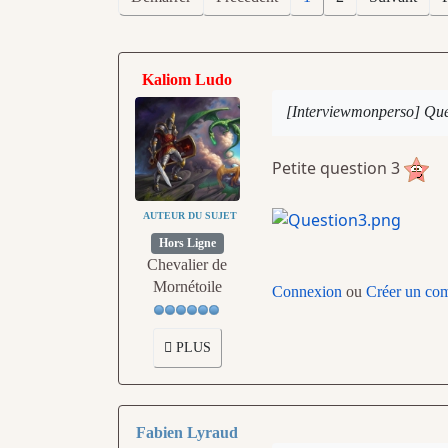
Kaliom Ludo
[Interviewmonperso] Que
Petite question 3
AUTEUR DU SUJET
Hors Ligne
Chevalier de
Mornétoile
Connexion
ou
Créer un co
PLUS
Fabien Lyraud