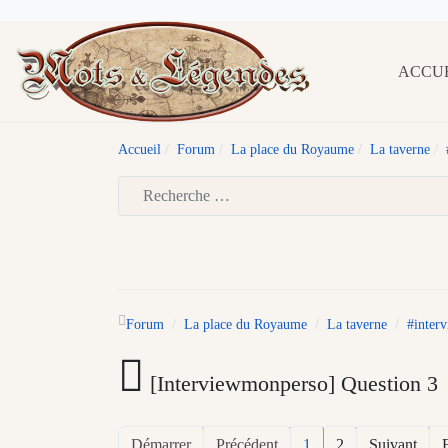
ACCU
Accueil
Forum
La place du Royaume
La taverne
Type 2 or more characters for results.
Forum
La place du Royaume
La taverne
#inter
[Interviewmonperso] Question 3
Démarrer
Précédent
1
2
Suivant