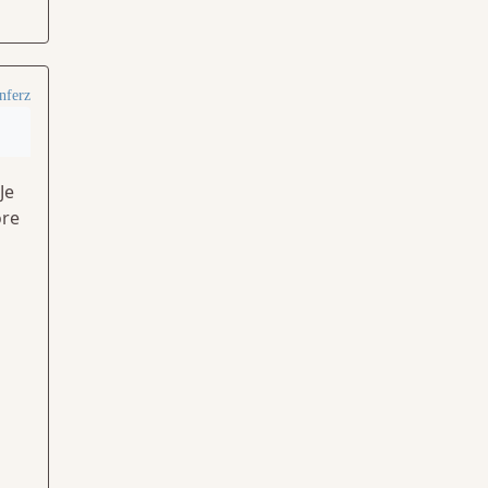
nferz
Je
ore