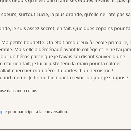
s depuis qu'il est parti faire ses études à Paris. Et pas q
s soeurs, surtout Lucie, la plus grande, qu'elle ne rate pas sa
nde, je suis assez secret, en fait. Quelques copains pour fa
r. Ma petite boudette. On était amoureux à l'école primaire, 
ble. Mais elle a déménagé avant le collège et je ne l'ai jam
pour un héros parce que je l'avais soi disant sauvée d'une
 n'ai rien fait, je lui ai juste tenu la main pour la calmer
llait chercher mon père. Tu parles d'un héroïsme !
nd même. Je finirai bien par la revoir un jour, je suppose.
veuse dans mon crâne.
mpte
pour participer à la conversation.