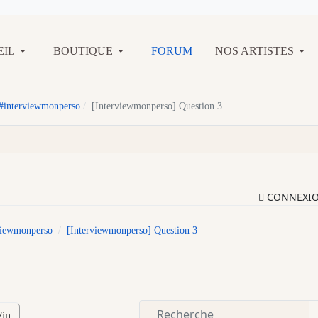
EIL
BOUTIQUE
FORUM
NOS ARTISTES
#interviewmonperso
[Interviewmonperso] Question 3
CONNEXI
viewmonperso
[Interviewmonperso] Question 3
Fin