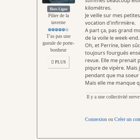
sommes beaucoup éloigné
kilomètres.
Hors Ligne
Je veille sur mes petite
Pilier de la
vocation d'infirmière.
taverne
A part ça, pas grand mo
T'as pas une
de la voile le week-end.
gueule de porte-
Oh, et Perrine, bien sû
bonheur
toujours fourgués ensem
revue. Elle me prenait 
PLUS
piqure de vipère. Mais je
pendant que ma soeur a
Mais elle me manque qua
Il y a une collectivité ner
Connexion
ou
Créer un co