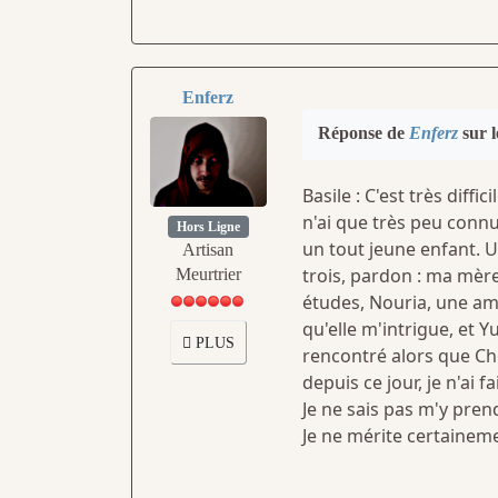
Enferz
Réponse de
Enferz
sur l
Basile : C'est très diff
n'ai que très peu connu
Hors Ligne
un tout jeune enfant.
Artisan
trois, pardon : ma mère
Meurtrier
études, Nouria, une am
qu'elle m'intrigue, et 
PLUS
rencontré alors que Chef 
depuis ce jour, je n'ai fa
Je ne sais pas m'y pre
Je ne mérite certainemen