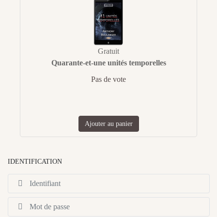
Gratuit
Quarante-et-une unités temporelles
Pas de vote
Ajouter au panier
IDENTIFICATION
Id
Af