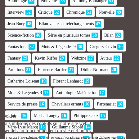
Anthologie
55
Nouvelles
55
Anthony Boulanger
53
Interview
52
Critique
52
Chronique
51
Nouvelle
49
Jean Bury
48
Bilan ventes et téléchargements
47
Science-fiction
46
Série en plusieurs tomes
38
Bilan
32
Fantastique
32
Mots & Légendes 9
30
Gregory Covin
30
Fantasy
29
Kevin Kiffer
29
Webzine
27
Auteur
22
Parutions
21
Florence Barrier
21
Didier Normand
20
Catherine Loiseau
19
Florent Lenhardt
19
Mots & Légendes 8
17
Anthologie Malédiction
17
Service de presse
16
Chevaliers errants
16
Partenariat
16
Cookies
Gratuit
16
Macha Tanguy
16
Philippe Goaz
15
Nous utilisons des cookies sur notre site web. Certains d’entre eux sont
Véro-Lyse Marcq
15
Guillaume Sibold
14
essentiels au fonctionnement du site et d’autres nous aident à améliorer
ce site et l’expérience utilisateur (cookies traceurs). Vous pouvez
Erem de l'Ellipse
14
Catherine Robert
14
Pascal Vitte
14