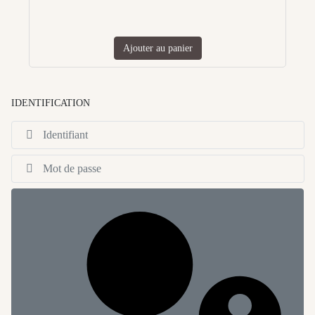
Ajouter au panier
IDENTIFICATION
Id
Af