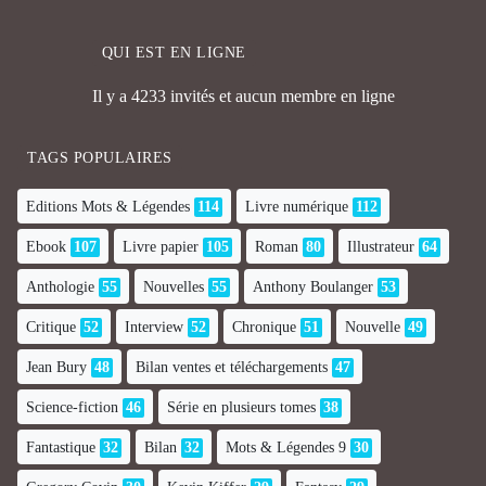
QUI EST EN LIGNE
Il y a 4233 invités et aucun membre en ligne
TAGS POPULAIRES
Editions Mots & Légendes
114
Livre numérique
112
Ebook
107
Livre papier
105
Roman
80
Illustrateur
64
Anthologie
55
Nouvelles
55
Anthony Boulanger
53
Critique
52
Interview
52
Chronique
51
Nouvelle
49
Jean Bury
48
Bilan ventes et téléchargements
47
Science-fiction
46
Série en plusieurs tomes
38
Fantastique
32
Bilan
32
Mots & Légendes 9
30