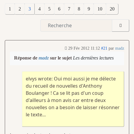
1
2
3
4
5
6
7
8
9
10
20
29 Fév 2012 11:12
#21
par
madz
Réponse de
madz
sur le sujet
Les dernières lectures
elvys wrote: Oui moi aussi je me délecte
du recueil de nouvelles d'Anthony
Boulanger ! Ca se lit pas d'un coup
d'ailleurs à mon avis car entre deux
nouvelles on a besoin de laisser résonner
le texte...