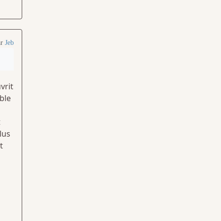
ar
Jeb
vrit
ble
t
lus
t