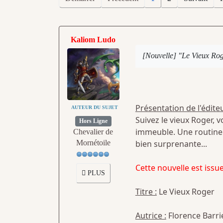
Kaliom Ludo
[Nouvelle] "Le Vieux Rog
Présentation de l'éditeu
AUTEUR DU SUJET
Suivez le vieux Roger, 
Hors Ligne
immeuble. Une routine 
Chevalier de
Mornétoile
bien surprenante...
Cette nouvelle est iss
PLUS
Titre :
Le Vieux Roger
Autrice :
Florence Barri