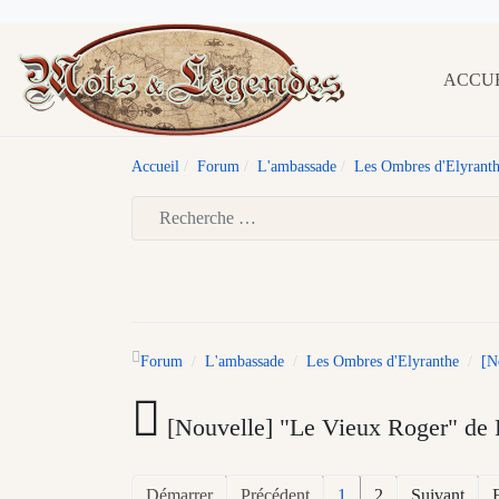
ACCU
Accueil
Forum
L'ambassade
Les Ombres d'Elyrant
Type 2 or more characters for results.
Forum
L'ambassade
Les Ombres d'Elyranthe
[N
[Nouvelle] "Le Vieux Roger" de F
Démarrer
Précédent
1
2
Suivant