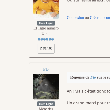
Ou sur leslibraires.fr, o
Connexion
ou
Créer un co
Hors Ligne
El Tigre numero
Uno !
PLUS
Flo
Réponse de
Flo
sur le s
Ah ! Mais c'était donc to
Un grand merci pour ton
Hors Ligne
Mère des