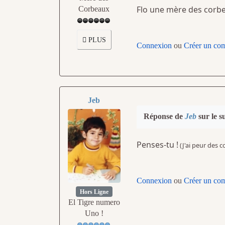
Flo une mère des corb
Corbeaux
PLUS
Connexion
ou
Créer un co
Jeb
Réponse de
Jeb
sur le s
Penses-tu !
(J'ai peur des c
Connexion
ou
Créer un co
Hors Ligne
El Tigre numero
Uno !