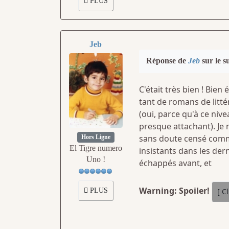
PLUS
Jeb
Réponse de
Jeb
sur le s
C'était très bien ! Bien
tant de romans de litt
(oui, parce qu'à ce nivea
presque attachant). Je 
sans doute censé commen
Hors Ligne
El Tigre numero
insistants dans les de
Uno !
échappés avant, et
Warning: Spoiler!
PLUS