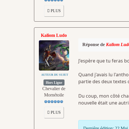
PLUS
Kaliom Ludo
Réponse de
Kaliom Lud
J'espère que tu feras b
Quand j'avais lu l'anth
AUTEUR DU SUJET
partie des deux textes q
Hors Ligne
Chevalier de
Mornétoile
Du coup, mon côté chauv
nouvelle était une autr
PLUS
Dernière édition: 22 Ma