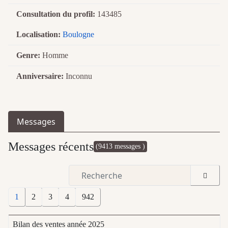
Consultation du profil:
143485
Localisation:
Boulogne
Genre:
Homme
Anniversaire:
Inconnu
Messages
Messages récents
(9413 messages )
1
2
3
4
942
Bilan des ventes année 2025