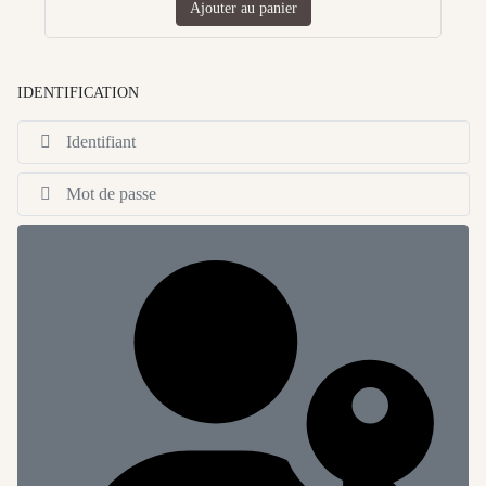
Ajouter au panier
IDENTIFICATION
Id
Af