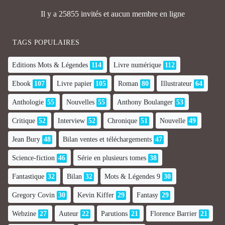
Il y a 25855 invités et aucun membre en ligne
TAGS POPULAIRES
Editions Mots & Légendes
114
Livre numérique
112
Ebook
107
Livre papier
105
Roman
80
Illustrateur
64
Anthologie
55
Nouvelles
55
Anthony Boulanger
53
Critique
52
Interview
52
Chronique
51
Nouvelle
49
Jean Bury
48
Bilan ventes et téléchargements
47
Science-fiction
46
Série en plusieurs tomes
38
Fantastique
32
Bilan
32
Mots & Légendes 9
30
Gregory Covin
30
Kevin Kiffer
29
Fantasy
29
Webzine
27
Auteur
22
Parutions
21
Florence Barrier
21