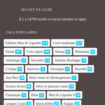
QUI EST EN LIGNE
Il y a 24799 invités et aucun membre en ligne
TAGS POPULAIRES
Editions Mots & Légendes
114
Livre numérique
112
Ebook
107
Livre papier
105
Roman
80
Illustrateur
64
Anthologie
55
Nouvelles
55
Anthony Boulanger
53
Critique
52
Interview
52
Chronique
51
Nouvelle
49
Jean Bury
48
Bilan ventes et téléchargements
47
Science-fiction
46
Série en plusieurs tomes
38
Fantastique
32
Bilan
32
Mots & Légendes 9
30
Gregory Covin
30
Kevin Kiffer
29
Fantasy
29