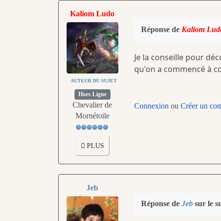
Kaliom Ludo
Réponse de
Kaliom Lud
Je la conseille pour déco
qu'on a commencé à c
AUTEUR DU SUJET
Hors Ligne
Chevalier de
Connexion
ou
Créer un co
Mornétoile
PLUS
Jeb
Réponse de
Jeb
sur le s