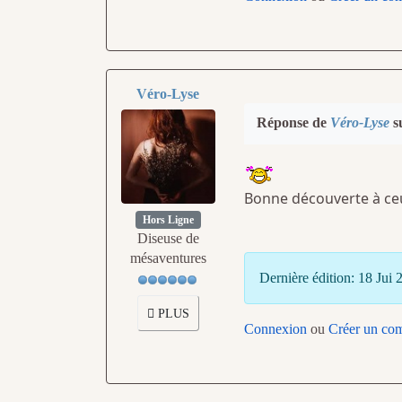
Véro-Lyse
Réponse de
Véro-Lyse
su
Bonne découverte à ceu
Hors Ligne
Diseuse de
mésaventures
Dernière édition: 18 Jui
PLUS
Connexion
ou
Créer un co