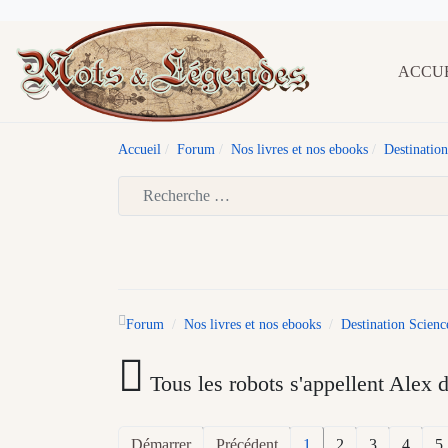
ACCU
Accueil
Forum
Nos livres et nos ebooks
Destination
Type 2 or more characters for results.
Forum
Nos livres et nos ebooks
Destination Scienc
Tous les robots s'appellent Alex 
Démarrer
Précédent
1
2
3
4
5