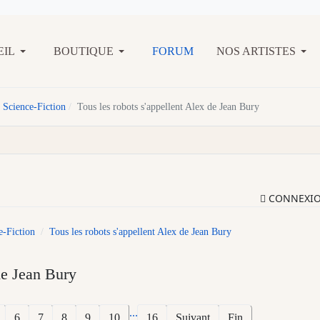
EIL
BOUTIQUE
FORUM
NOS ARTISTES
 Science-Fiction
Tous les robots s'appellent Alex de Jean Bury
CONNEXI
e-Fiction
Tous les robots s'appellent Alex de Jean Bury
de Jean Bury
...
6
7
8
9
10
16
Suivant
Fin