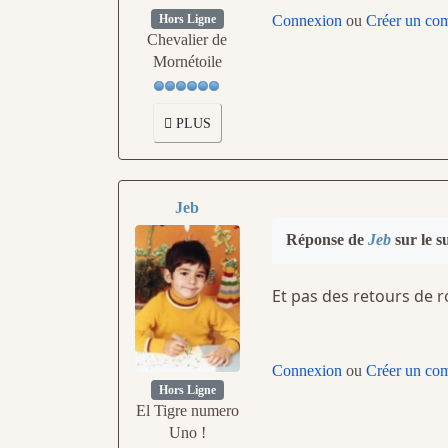
Hors Ligne
Connexion
ou
Créer un co
Chevalier de
Mornétoile
PLUS
Jeb
Réponse de
Jeb
sur le s
Et pas des retours de r
Connexion
ou
Créer un co
Hors Ligne
El Tigre numero
Uno !