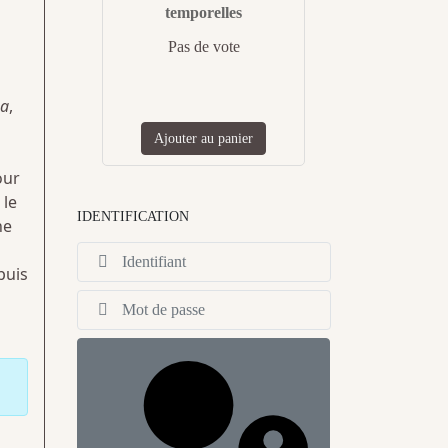
temporelles
Pas de vote
a
,
Ajouter au panier
our
 le
IDENTIFICATION
ne
Identifiant
puis
Afficher