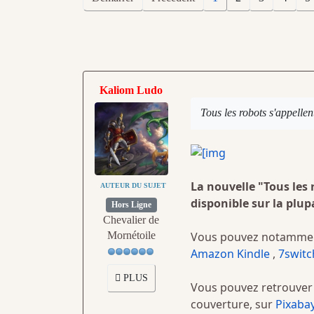
Kaliom Ludo
Tous les robots s'appelle
La nouvelle "Tous les 
AUTEUR DU SUJET
disponible sur la plup
Hors Ligne
Chevalier de
Mornétoile
Vous pouvez notammen
Amazon Kindle
,
7switc
PLUS
Vous pouvez retrouver l
couverture, sur
Pixaba