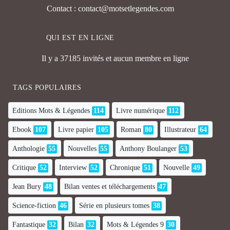
Contact : contact@motsetlegendes.com
QUI EST EN LIGNE
Il y a 37185 invités et aucun membre en ligne
TAGS POPULAIRES
Editions Mots & Légendes
114
Livre numérique
112
Ebook
107
Livre papier
105
Roman
80
Illustrateur
64
Anthologie
55
Nouvelles
55
Anthony Boulanger
53
Critique
52
Interview
52
Chronique
51
Nouvelle
49
Jean Bury
48
Bilan ventes et téléchargements
47
Science-fiction
46
Série en plusieurs tomes
38
Fantastique
32
Bilan
32
Mots & Légendes 9
30