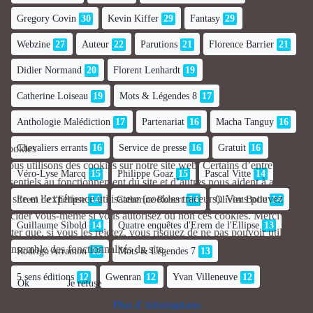
Gregory Covin
30
Kevin Kiffer
29
Fantasy
29
Webzine
27
Auteur
22
Parutions
21
Florence Barrier
21
Didier Normand
20
Florent Lenhardt
19
Catherine Loiseau
19
Mots & Légendes 8
17
Anthologie Malédiction
17
Partenariat
16
Macha Tanguy
16
Chevaliers errants
16
Service de presse
16
Gratuit
16
Cookies
Nous utilisons des cookies sur notre site web. Certains d’entre eux sont
Véro-Lyse Marcq
15
Philippe Goaz
15
Pascal Vitte
14
essentiels au fonctionnement du site et d’autres nous aident à améliorer
ce site et l’expérience utilisateur (cookies traceurs). Vous pouvez
Erem de l'Ellipse
14
Catherine Robert
14
Olivier Boile
14
décider vous-même si vous autorisez ou non ces cookies. Merci de
Guillaume Sibold
14
Quatre enquêtes d'Erem de l'Ellipse
13
noter que, si vous les rejetez, vous risquez de ne pas pouvoir utiliser
l’ensemble des fonctionnalités du site.
Rodrigo Arramon
13
Mots & Légendes 7
13
5 sens éditions
12
Gwenran
12
Yvan Villeneuve
12
Ok
Je refuse
Plus d' informations