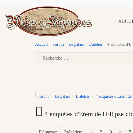
ACCU
Accueil
Forum
Le palais
L'atelier
4 enquêtes d'Er
Type 2 or more characters for results.
Forum
Le palais
L'atelier
4 enquêtes d'Erem de l
4 enquêtes d'Erem de l'Ellipse : b
Démarrer
Précédent
1
2
3
4
5