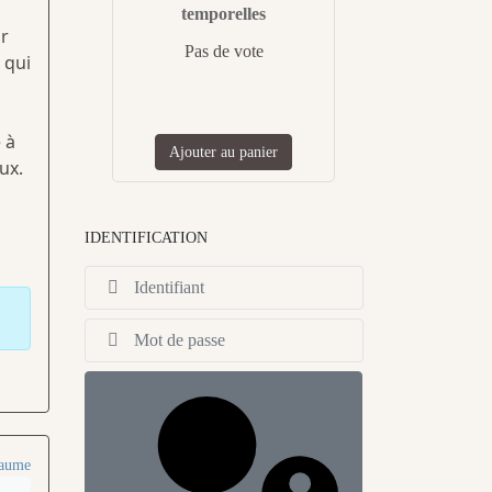
temporelles
r
Pas de vote
 qui
 à
Ajouter au panier
ux.
IDENTIFICATION
Identifiant
Afficher
laume