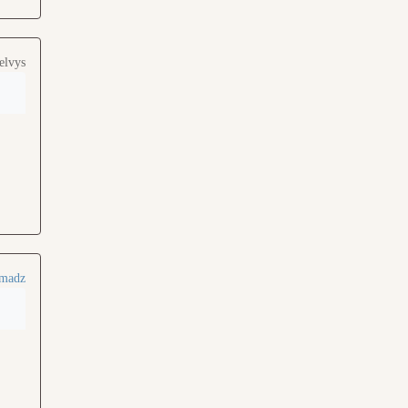
elvys
madz