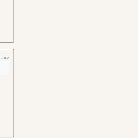
r
alice