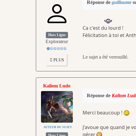
Réponse de
guillaume
su
Ca c'est du lourd !
Félicitation à toi et An
Hors Ligne
Explorateur
Le sujet a été verrouillé.
PLUS
Kaliom Ludo
Réponse de
Kaliom Lud
Merci beaucoup !
J'avoue que quand je vo
AUTEUR DU SUJET
gérer
Hors Ligne