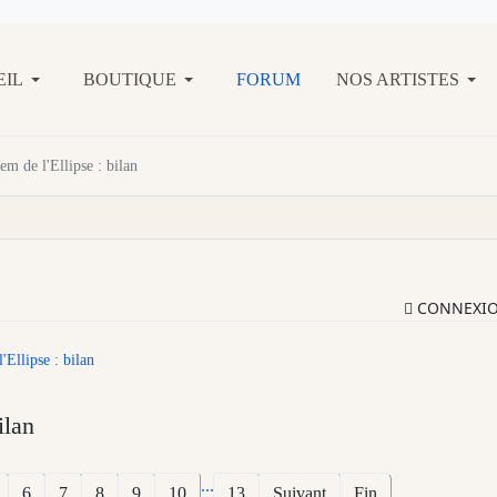
EIL
BOUTIQUE
FORUM
NOS ARTISTES
em de l'Ellipse : bilan
CONNEXI
'Ellipse : bilan
ilan
...
6
7
8
9
10
13
Suivant
Fin