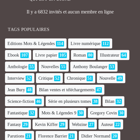
Il y a 6832 invités et aucun membre en ligne
TAGS POPULAIRES
Editions Mots & Légendes
114
Livre numérique
112
Ebook
107
Livre papier
105
Roman
80
Illustrateur
64
Anthologie
55
Nouvelles
55
Anthony Boulanger
53
Interview
52
Critique
52
Chronique
51
Nouvelle
49
Jean Bury
48
Bilan ventes et téléchargements
47
Science-fiction
46
Série en plusieurs tomes
38
Bilan
32
Fantastique
32
Mots & Légendes 9
30
Gregory Covin
30
Fantasy
29
Kevin Kiffer
29
Webzine
27
Auteur
22
Parutions
21
Florence Barrier
21
Didier Normand
20