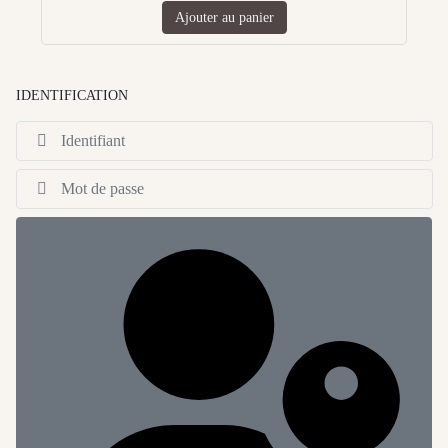
Ajouter au panier
IDENTIFICATION
Id
Af