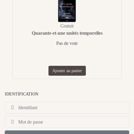
Gratuit
Quarante-et-une unités temporelles
Pas de vote
Ajouter au panier
IDENTIFICATION
Id
Af