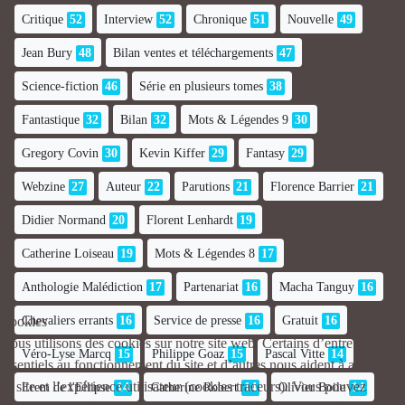
Critique
52
Interview
52
Chronique
51
Nouvelle
49
Jean Bury
48
Bilan ventes et téléchargements
47
Science-fiction
46
Série en plusieurs tomes
38
Fantastique
32
Bilan
32
Mots & Légendes 9
30
Gregory Covin
30
Kevin Kiffer
29
Fantasy
29
Webzine
27
Auteur
22
Parutions
21
Florence Barrier
21
Didier Normand
20
Florent Lenhardt
19
Catherine Loiseau
19
Mots & Légendes 8
17
Anthologie Malédiction
17
Partenariat
16
Macha Tanguy
16
Chevaliers errants
16
Service de presse
16
Gratuit
16
Cookies
Nous utilisons des cookies sur notre site web. Certains d’entre eux sont
Véro-Lyse Marcq
15
Philippe Goaz
15
Pascal Vitte
14
essentiels au fonctionnement du site et d’autres nous aident à améliorer
ce site et l’expérience utilisateur (cookies traceurs). Vous pouvez
Erem de l'Ellipse
14
Catherine Robert
14
Olivier Boile
14