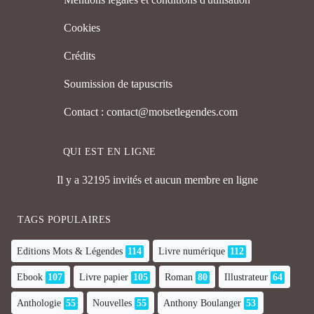
Cookies
Crédits
Soumission de tapuscrits
Contact : contact@motsetlegendes.com
QUI EST EN LIGNE
Il y a 32195 invités et aucun membre en ligne
TAGS POPULAIRES
Editions Mots & Légendes
114
Livre numérique
112
Ebook
107
Livre papier
105
Roman
80
Illustrateur
64
Anthologie
55
Nouvelles
55
Anthony Boulanger
53