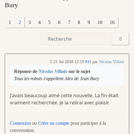
Bury
1
2
3
4
5
6
7
8
9
10
16
21 Jui 2018 12:19
#11
par
Nicolas Villain
Réponse de
Nicolas Villain
sur le sujet
Tous les robots s'appellent Alex de Jean Bury
J'avais beaucoup aimé cette nouvelle. La fin était
vraiment recherchée. Je la relirai avec plaisir.
Connexion
ou
Créer un compte
pour participer à la
conversation.