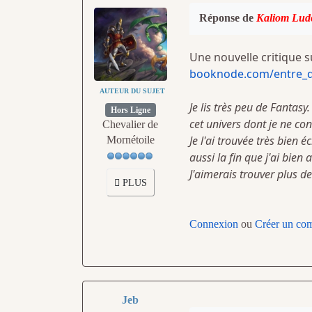
Réponse de
Kaliom Lud
Une nouvelle critique 
booknode.com/entre_
AUTEUR DU SUJET
Je lis très peu de Fantas
Hors Ligne
cet univers dont je ne co
Chevalier de
Je l'ai trouvée très bien é
Mornétoile
aussi la fin que j'ai bien 
J'aimerais trouver plus d
PLUS
Connexion
ou
Créer un co
Jeb