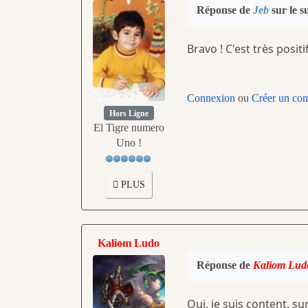
Réponse de
Jeb
sur le s
Bravo ! C'est très positif
Connexion
ou
Créer un co
Hors Ligne
El Tigre numero
Uno !
PLUS
Kaliom Ludo
Réponse de
Kaliom Lud
Oui, je suis content, 