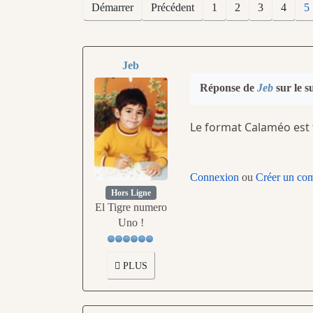
Démarrer
Précédent
1
2
3
4
5
Jeb
Réponse de
Jeb
sur le s
Le format Calaméo est t
Connexion
ou
Créer un co
Hors Ligne
El Tigre numero
Uno !
PLUS