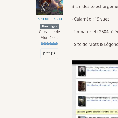
Bilan des téléchargeme
- Calaméo : 19 vues
AUTEUR DU SUJET
Hors Ligne
- Immateriel : 2504 té
Chevalier de
Mornétoile
- Site de Mots & Légen
PLUS