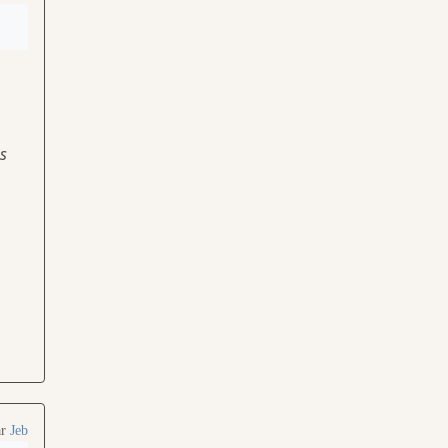
s
ar
Jeb