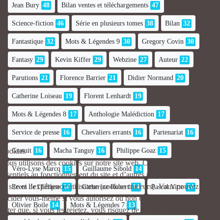
Jean Bury
48
Bilan ventes et téléchargements
47
Science-fiction
46
Série en plusieurs tomes
38
Bilan
32
Fantastique
32
Mots & Légendes 9
30
Gregory Covin
30
Fantasy
29
Kevin Kiffer
29
Webzine
27
Auteur
22
Parutions
21
Florence Barrier
21
Didier Normand
20
Catherine Loiseau
19
Florent Lenhardt
19
Mots & Légendes 8
17
Anthologie Malédiction
17
Service de presse
16
Chevaliers errants
16
Partenariat
16
Gratuit
16
Macha Tanguy
16
Philippe Goaz
15
Cookies
Nous utilisons des cookies sur notre site web. Certains d’entre eux sont
Véro-Lyse Marcq
15
Guillaume Sibold
14
essentiels au fonctionnement du site et d’autres nous aident à améliorer
ce site et l’expérience utilisateur (cookies traceurs). Vous pouvez
Erem de l'Ellipse
14
Catherine Robert
14
Pascal Vitte
14
décider vous-même si vous autorisez ou non ces cookies. Merci de
Olivier Boile
14
Mots & Légendes 7
13
noter que, si vous les rejetez, vous risquez de ne pas pouvoir utiliser