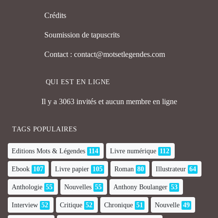
Crédits
Soumission de tapuscrits
Contact : contact@motsetlegendes.com
QUI EST EN LIGNE
Il y a 3063 invités et aucun membre en ligne
TAGS POPULAIRES
Editions Mots & Légendes
114
Livre numérique
112
Ebook
107
Livre papier
105
Roman
80
Illustrateur
64
Anthologie
55
Nouvelles
55
Anthony Boulanger
53
Interview
52
Critique
52
Chronique
51
Nouvelle
49