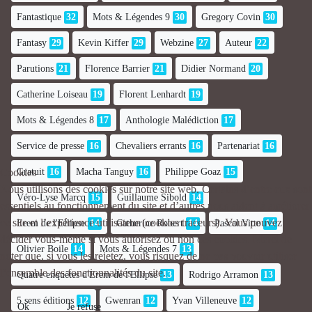
Fantastique
32
Mots & Légendes 9
30
Gregory Covin
30
Fantasy
29
Kevin Kiffer
29
Webzine
27
Auteur
22
Parutions
21
Florence Barrier
21
Didier Normand
20
Catherine Loiseau
19
Florent Lenhardt
19
Mots & Légendes 8
17
Anthologie Malédiction
17
Service de presse
16
Chevaliers errants
16
Partenariat
16
Gratuit
16
Macha Tanguy
16
Philippe Goaz
15
Cookies
Nous utilisons des cookies sur notre site web. Certains d’entre eux sont
Véro-Lyse Marcq
15
Guillaume Sibold
14
essentiels au fonctionnement du site et d’autres nous aident à améliorer
ce site et l’expérience utilisateur (cookies traceurs). Vous pouvez
Erem de l'Ellipse
14
Catherine Robert
14
Pascal Vitte
14
décider vous-même si vous autorisez ou non ces cookies. Merci de
Olivier Boile
14
Mots & Légendes 7
13
noter que, si vous les rejetez, vous risquez de ne pas pouvoir utiliser
l’ensemble des fonctionnalités du site.
Quatre enquêtes d'Erem de l'Ellipse
13
Rodrigo Arramon
13
5 sens éditions
12
Gwenran
12
Yvan Villeneuve
12
Ok
Je refuse