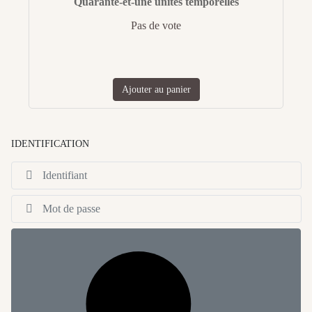
Quarante-et-une unités temporelles
Pas de vote
Ajouter au panier
IDENTIFICATION
Id
Af