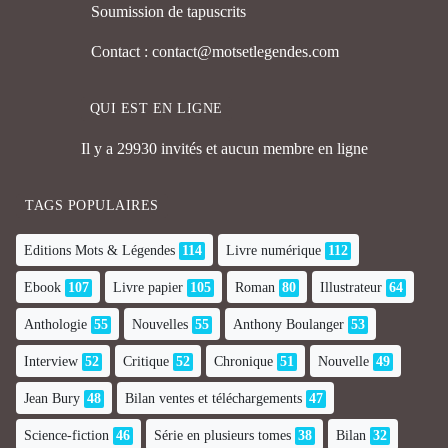
Soumission de tapuscrits
Contact : contact@motsetlegendes.com
QUI EST EN LIGNE
Il y a 29930 invités et aucun membre en ligne
TAGS POPULAIRES
Editions Mots & Légendes
114
Livre numérique
112
Ebook
107
Livre papier
105
Roman
80
Illustrateur
64
Anthologie
55
Nouvelles
55
Anthony Boulanger
53
Interview
52
Critique
52
Chronique
51
Nouvelle
49
Jean Bury
48
Bilan ventes et téléchargements
47
Science-fiction
46
Série en plusieurs tomes
38
Bilan
32