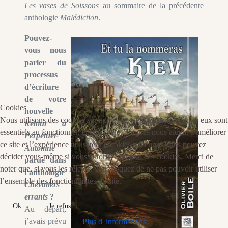
Les vases de Soissons
au sommaire de la précédente
anthologie
Malédiction
.
Pouvez-
vous nous
parler du
processus
d’écriture
de votre
Cookies
nouvelle
Nous utilisons des cookies sur notre site web. Certains d’entre eux sont
Retour à
essentiels au fonctionnement du site et d’autres nous aident à améliorer
Perpétuel-
ce site et l’expérience utilisateur (cookies traceurs). Vous pouvez
Automne
décider vous-même si vous autorisez ou non ces cookies. Merci de
parue dans
noter que, si vous les rejetez, vous risquez de ne pas pouvoir utiliser
l’anthologie
l’ensemble des fonctionnalités du site.
Chevaliers
errants
?
Ok
Je refuse
Au départ,
j’avais prévu
Plus d' informations