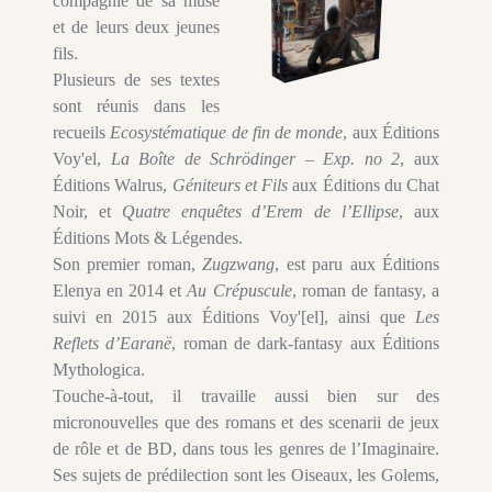
compagnie de sa muse
et de leurs deux jeunes
fils.
Plusieurs de ses textes
sont réunis dans les
recueils
Ecosystématique de fin de monde
, aux Éditions
Voy'el,
La Boîte de Schrödinger – Exp. no 2
, aux
Éditions Walrus,
Géniteurs et Fils
aux Éditions du Chat
Noir, et
Quatre enquêtes d’Erem de l’Ellipse
, aux
Éditions Mots & Légendes.
Son premier roman,
Zugzwang
, est paru aux Éditions
Elenya en 2014 et
Au Crépuscule
, roman de fantasy, a
suivi en 2015 aux Éditions Voy'[el], ainsi que
Les
Reflets d’Earanë
, roman de dark-fantasy aux Éditions
Mythologica.
Touche-à-tout, il travaille aussi bien sur des
micronouvelles que des romans et des scenarii de jeux
de rôle et de BD, dans tous les genres de l’Imaginaire.
Ses sujets de prédilection sont les Oiseaux, les Golems,