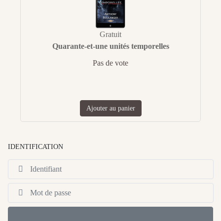
Gratuit
Quarante-et-une unités temporelles
Pas de vote
Ajouter au panier
IDENTIFICATION
Id
Af