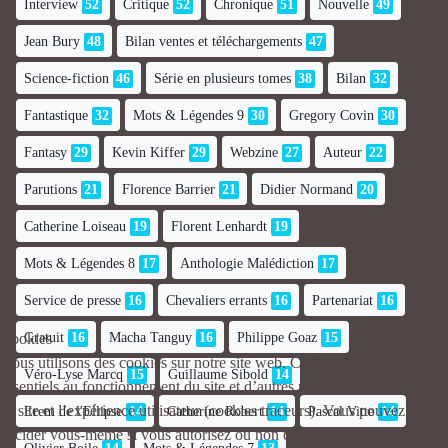
Interview
52
Critique
52
Chronique
51
Nouvelle
49
Jean Bury
48
Bilan ventes et téléchargements
47
Science-fiction
46
Série en plusieurs tomes
38
Bilan
32
Fantastique
32
Mots & Légendes 9
30
Gregory Covin
30
Fantasy
29
Kevin Kiffer
29
Webzine
27
Auteur
22
Parutions
21
Florence Barrier
21
Didier Normand
20
Catherine Loiseau
19
Florent Lenhardt
19
Mots & Légendes 8
17
Anthologie Malédiction
17
Service de presse
16
Chevaliers errants
16
Partenariat
16
Gratuit
16
Macha Tanguy
16
Philippe Goaz
15
Cookies
Nous utilisons des cookies sur notre site web. Certains d’entre eux sont
Véro-Lyse Marcq
15
Guillaume Sibold
14
essentiels au fonctionnement du site et d’autres nous aident à améliorer
ce site et l’expérience utilisateur (cookies traceurs). Vous pouvez
Erem de l'Ellipse
14
Catherine Robert
14
Pascal Vitte
14
décider vous-même si vous autorisez ou non ces cookies. Merci de