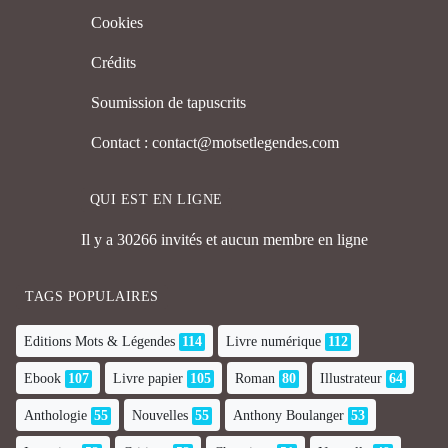
Cookies
Crédits
Soumission de tapuscrits
Contact : contact@motsetlegendes.com
QUI EST EN LIGNE
Il y a 30266 invités et aucun membre en ligne
TAGS POPULAIRES
Editions Mots & Légendes
114
Livre numérique
112
Ebook
107
Livre papier
105
Roman
80
Illustrateur
64
Anthologie
55
Nouvelles
55
Anthony Boulanger
53