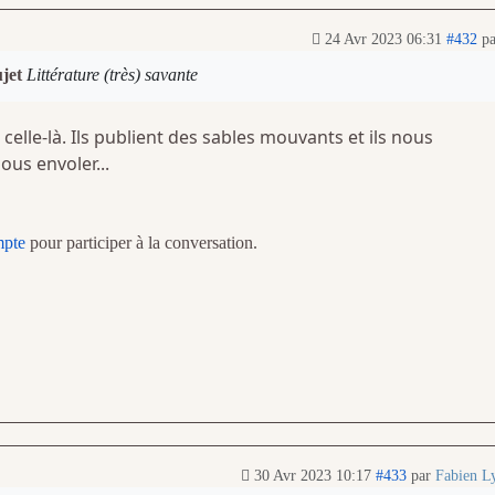
24 Avr 2023 06:31
#432
p
ujet
Littérature (très) savante
, celle-là. Ils publient des sables mouvants et ils nous
us envoler...
mpte
pour participer à la conversation.
30 Avr 2023 10:17
#433
par
Fabien L