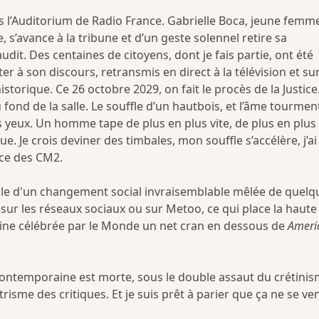
s l’Auditorium de Radio France. Gabrielle Boca, jeune femm
 s’avance à la tribune et d’un geste solennel retire sa
dit. Des centaines de citoyens, dont je fais partie, ont été
ter à son discours, retransmis en direct à la télévision et su
istorique. Ce 26 octobre 2029, on fait le procès de la Justice. 
fond de la salle. Le souffle d’un hautbois, et l’âme tourmen
es yeux. Un homme tape de plus en plus vite, de plus en plus
e. Je crois deviner des timbales, mon souffle s’accélère, j’ai
nce des CM2.
ile d'un changement social invraisemblable mêlée de quelq
s sur les réseaux sociaux ou sur Metoo, ce qui place la haute
ine célébrée par le Monde un net cran en dessous de
Ameri
 contemporaine est morte, sous le double assaut du crétini
ettrisme des critiques. Et je suis prêt à parier que ça ne se ve