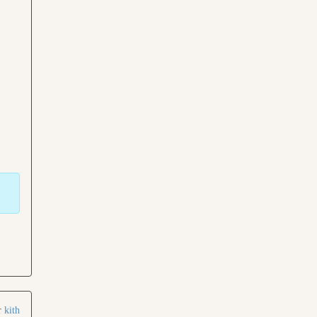
r
kith