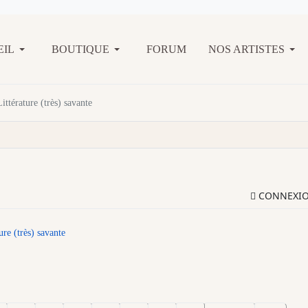
EIL
BOUTIQUE
FORUM
NOS ARTISTES
Littérature (très) savante
CONNEXI
ure (très) savante