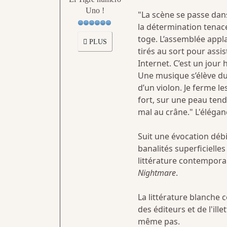
Uno !
"La scène se passe dan
la détermination tenace,
toge. L’assemblée applau
PLUS
tirés au sort pour assis
Internet. C’est un jour h
Une musique s’élève du 
d’un violon. Je ferme l
fort, sur une peau tendu
mal au crâne." L'éléga
Suit une évocation déb
banalités superficielle
littérature contempora
Nightmare
.
La littérature blanche
des éditeurs et de l'ill
même pas.