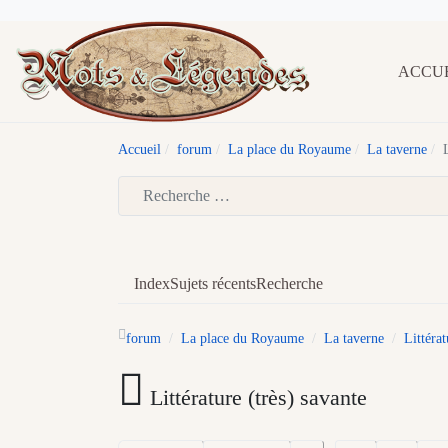
ACCU
Accueil
forum
La place du Royaume
La taverne
Type 2 or more characters for results.
Index
Sujets récents
Recherche
forum
La place du Royaume
La taverne
Littérat
Littérature (très) savante