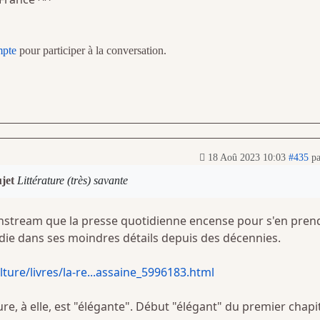
mpte
pour participer à la conversation.
18 Aoû 2023 10:03
#435
p
ujet
Littérature (très) savante
nstream que la presse quotidienne encense pour s'en pren
udie dans ses moindres détails depuis des décennies.
ture/livres/la-re...assaine_5996183.html
ture, à elle, est "élégante". Début "élégant" du premier chapit