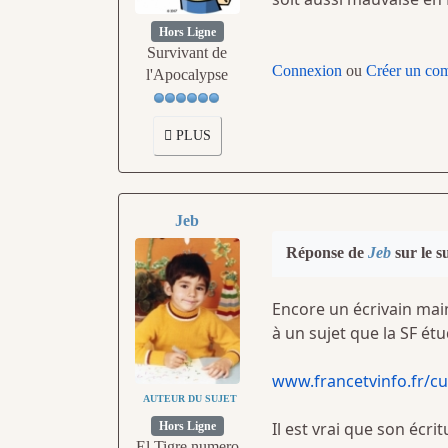
Hors Ligne
Survivant de
Connexion
ou
Créer un co
l'Apocalypse
PLUS
Jeb
Réponse de
Jeb
sur le s
Encore un écrivain mai
à un sujet que la SF ét
www.francetvinfo.fr/cul
AUTEUR DU SUJET
Il est vrai que son écri
Hors Ligne
El Tigre numero