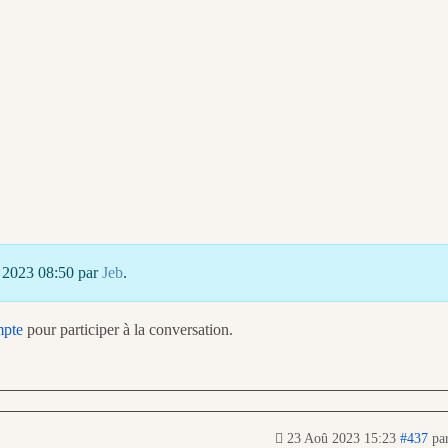
û 2023 08:50 par
Jeb
.
mpte
pour participer à la conversation.
23 Aoû 2023 15:23
#437
pa