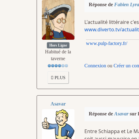
Réponse de
Fabien Lyr
L'actualité littéraire c'es
www.diverto.tv/actualit
www.pulp-factory.fr/
Hors Ligne
Habitué de la
taverne
Connexion
ou
Créer un co
PLUS
Asavar
Réponse de
Asavar
sur l
Entre Schiappa et Le Ma
soit aussi mauvaise en