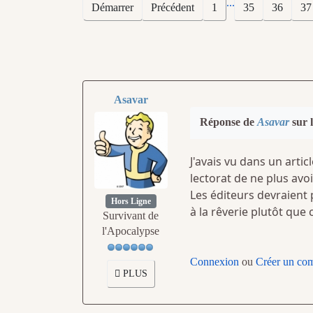
...
Démarrer
Précédent
1
35
36
37
Asavar
Réponse de
Asavar
sur l
J'avais vu dans un arti
lectorat de ne plus avoi
Les éditeurs devraient 
Hors Ligne
à la rêverie plutôt que
Survivant de
l'Apocalypse
Connexion
ou
Créer un co
PLUS