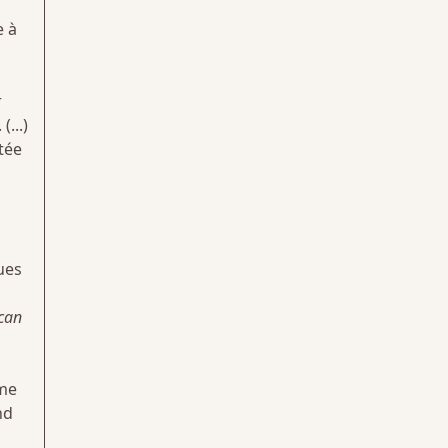
e à
r
(...)
tée
ues
can
sme
nd