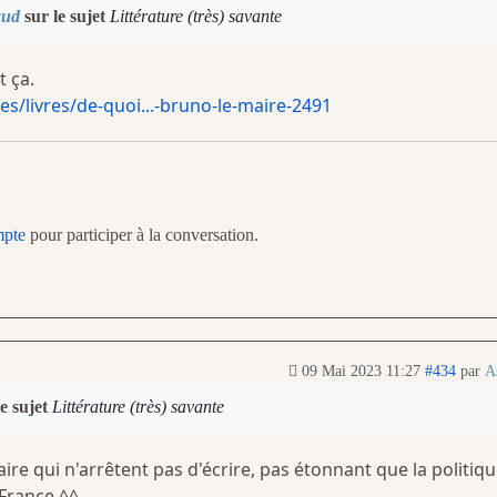
aud
sur le sujet
Littérature (très) savante
t ça.
es/livres/de-quoi...-bruno-le-maire-2491
mpte
pour participer à la conversation.
09 Mai 2023 11:27
#434
par
A
e sujet
Littérature (très) savante
ire qui n'arrêtent pas d'écrire, pas étonnant que la politiq
 France ^^