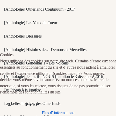
[Anthologie] Otherlands Continuum - 2017
[Anthologie] Les Yeux du Tueur
[Anthologie] Blessures
[Anthologie] Histoires de… Démons et Merveilles
Cookies
Nous utilisons des cookies sur notre site web. Certains d’entre eux sont
[Anthologie] Gandahar 1 - Les Volcans
essentiels au fonctionnement du site et d’autres nous aident à améliorer
ce site et l’expérience utilisateur (cookies traceurs). Vous pouvez
[Anthologie] Je, tu, ils, NOUS [parution le 3 décembre 2016]
décider vous-même si vous autorisez ou non ces cookies. Merci de
noter que, si vous les rejetez, vous risquez de ne pas pouvoir utiliser
Du Plomb à la lumière
l’ensemble des fonctionnalités du site.
Les belles histoires des Otherlands
Ok
Je refuse
Plus d' informations